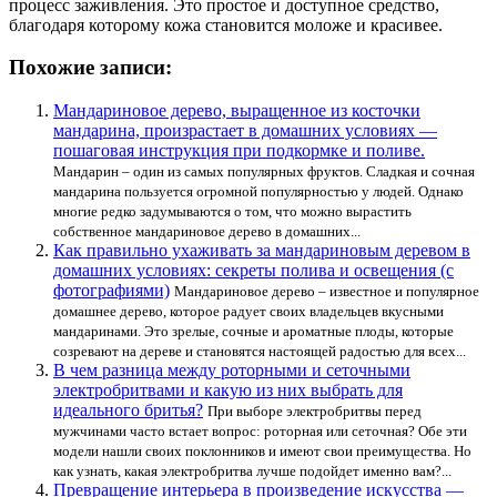
процесс заживления. Это простое и доступное средство,
благодаря которому кожа становится моложе и красивее.
Похожие записи:
Мандариновое дерево, выращенное из косточки
мандарина, произрастает в домашних условиях —
пошаговая инструкция при подкормке и поливе.
Мандарин – один из самых популярных фруктов. Сладкая и сочная
мандарина пользуется огромной популярностью у людей. Однако
многие редко задумываются о том, что можно вырастить
собственное мандариновое дерево в домашних...
Как правильно ухаживать за мандариновым деревом в
домашних условиях: секреты полива и освещения (с
фотографиями)
Мандариновое дерево – известное и популярное
домашнее дерево, которое радует своих владельцев вкусными
мандаринами. Это зрелые, сочные и ароматные плоды, которые
созревают на дереве и становятся настоящей радостью для всех...
В чем разница между роторными и сеточными
электробритвами и какую из них выбрать для
идеального бритья?
При выборе электробритвы перед
мужчинами часто встает вопрос: роторная или сеточная? Обе эти
модели нашли своих поклонников и имеют свои преимущества. Но
как узнать, какая электробритва лучше подойдет именно вам?...
Превращение интерьера в произведение искусства —