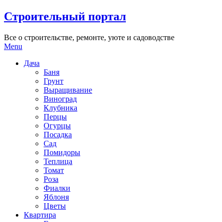
Skip
Строительный портал
to
content
Все о строительстве, ремонте, уюте и садоводстве
Menu
Дача
Баня
Грунт
Выращивание
Виноград
Клубника
Перцы
Огурцы
Посадка
Сад
Помидоры
Теплица
Томат
Роза
Фиалки
Яблоня
Цветы
Квартира