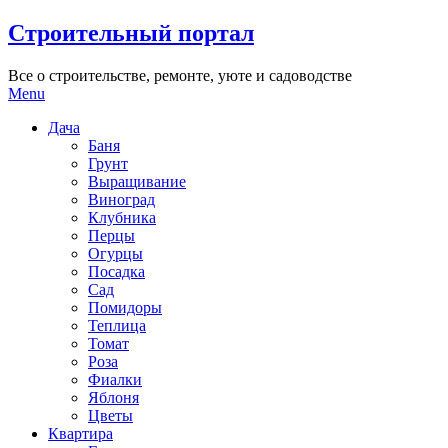
Skip
Строительный портал
to
content
Все о строительстве, ремонте, уюте и садоводстве
Menu
Дача
Баня
Грунт
Выращивание
Виноград
Клубника
Перцы
Огурцы
Посадка
Сад
Помидоры
Теплица
Томат
Роза
Фиалки
Яблоня
Цветы
Квартира