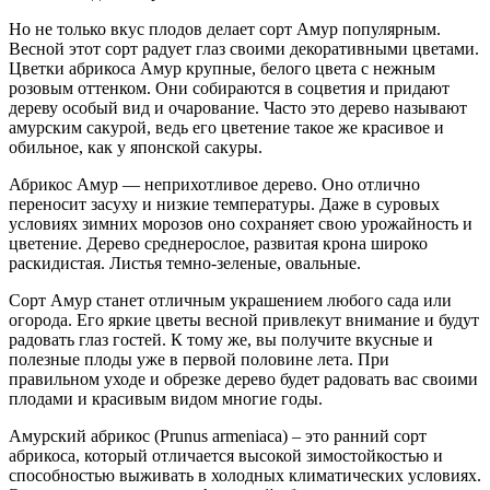
Но не только вкус плодов делает сорт Амур популярным.
Весной этот сорт радует глаз своими декоративными цветами.
Цветки абрикоса Амур крупные, белого цвета с нежным
розовым оттенком. Они собираются в соцветия и придают
дереву особый вид и очарование. Часто это дерево называют
амурским сакурой, ведь его цветение такое же красивое и
обильное, как у японской сакуры.
Абрикос Амур — неприхотливое дерево. Оно отлично
переносит засуху и низкие температуры. Даже в суровых
условиях зимних морозов оно сохраняет свою урожайность и
цветение. Дерево среднерослое, развитая крона широко
раскидистая. Листья темно-зеленые, овальные.
Сорт Амур станет отличным украшением любого сада или
огорода. Его яркие цветы весной привлекут внимание и будут
радовать глаз гостей. К тому же, вы получите вкусные и
полезные плоды уже в первой половине лета. При
правильном уходе и обрезке дерево будет радовать вас своими
плодами и красивым видом многие годы.
Амурский абрикос (Prunus armeniaca) – это ранний сорт
абрикоса, который отличается высокой зимостойкостью и
способностью выживать в холодных климатических условиях.