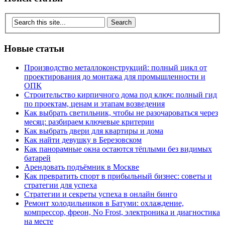
Новые статьи
Производство металлоконструкций: полный цикл от
проектирования до монтажа для промышленности и
ОПК
Строительство кирпичного дома под ключ: полный гид
по проектам, ценам и этапам возведения
Как выбрать светильник, чтобы не разочароваться через
месяц: разбираем ключевые критерии
Как выбрать двери для квартиры и дома
Как найти девушку в Березовском
Как панорамные окна остаются тёплыми без видимых
батарей
Арендовать подъёмник в Москве
Как превратить спорт в прибыльный бизнес: советы и
стратегии для успеха
Стратегии и секреты успеха в онлайн бинго
Ремонт холодильников в Батуми: охлаждение,
компрессор, фреон, No Frost, электроника и диагностика
на месте