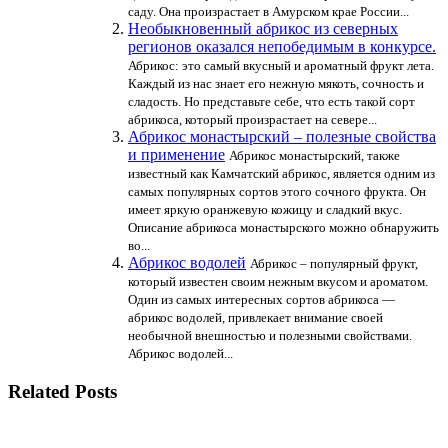
саду. Она произрастает в Амурском крае России...
Необыкновенный абрикос из северных
регионов оказался непобедимым в конкурсе.
Абрикос: это самый вкусный и ароматный фрукт лета.
Каждый из нас знает его нежную мякоть, сочность и
сладость. Но представьте себе, что есть такой сорт
абрикоса, который произрастает на севере...
Абрикос монастырский – полезные свойства
и применение
Абрикос монастырский, также
известный как Камчатский абрикос, является одним из
самых популярных сортов этого сочного фрукта. Он
имеет яркую оранжевую кожицу и сладкий вкус.
Описание абрикоса монастырского можно обнаружить
во...
Абрикос водолей
Абрикос – популярный фрукт,
который известен своим нежным вкусом и ароматом.
Один из самых интересных сортов абрикоса —
абрикос водолей, привлекает внимание своей
необычной внешностью и полезными свойствами.
Абрикос водолей...
Related Posts