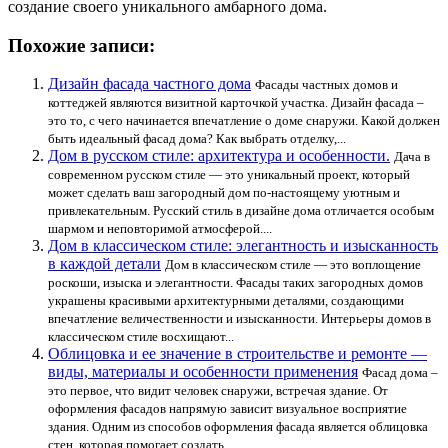
создание своего уникального амбарного дома.
Похожие записи:
Дизайн фасада частного дома
Фасады частных домов и
коттеджей являются визитной карточкой участка. Дизайн фасада –
это то, с чего начинается впечатление о доме снаружи. Какой должен
быть идеальный фасад дома? Как выбрать отделку,...
Дом в русском стиле: архитектура и особенности.
Дача в
современном русском стиле — это уникальный проект, который
может сделать ваш загородный дом по-настоящему уютным и
привлекательным. Русский стиль в дизайне дома отличается особым
шармом и неповторимой атмосферой....
Дом в классическом стиле: элегантность и изысканность
в каждой детали
Дом в классическом стиле — это воплощение
роскоши, изыска и элегантности. Фасады таких загородных домов
украшены красивыми архитектурными деталями, создающими
впечатление величественности и изысканности. Интерьеры домов в
классическом стиле восхищают...
Облицовка и ее значение в строительстве и ремонте —
виды, материалы и особенности применения
Фасад дома –
это первое, что видит человек снаружи, встречая здание. От
оформления фасадов напрямую зависит визуальное восприятие
здания. Одним из способов оформления фасада является облицовка
стен, которая помогает создать...