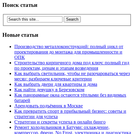
Поиск статьи
Новые статьи
Производство металлоконструкций: полный цикл от
проектирования до монтажа для промышленности и
ОПК
Строительство кирпичного дома под ключ: полный гид
по проектам, ценам и этапам возведения
Как выбрать светильник, чтобы не разочароваться через
месяц: разбираем ключевые критерии
Как выбрать двери для квартиры и дома
Как найти девушку в Березовском
Как панорамные окна остаются тёплыми без видимых
батарей
Арендовать подъёмник в Москве
Как превратить спорт в прибыльный бизнес: советы и
стратегии для успеха
Стратегии и секреты успеха в онлайн бинго
Ремонт холодильников в Батуми: охлаждение,
компрессор, фреон, No Frost, электроника и диагностика