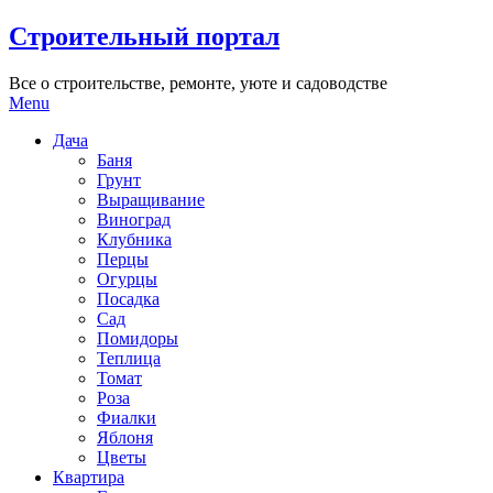
Skip
Строительный портал
to
content
Все о строительстве, ремонте, уюте и садоводстве
Menu
Дача
Баня
Грунт
Выращивание
Виноград
Клубника
Перцы
Огурцы
Посадка
Сад
Помидоры
Теплица
Томат
Роза
Фиалки
Яблоня
Цветы
Квартира