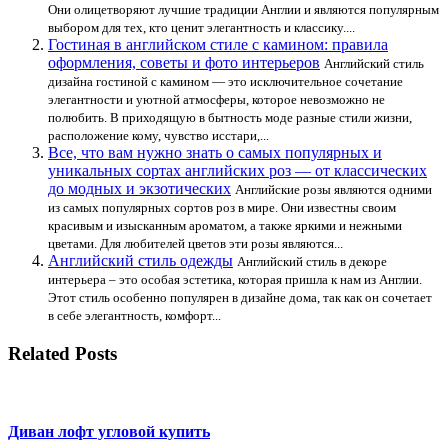
Они олицетворяют лучшие традиции Англии и являются популярным
выбором для тех, кто ценит элегантность и классику....
Гостиная в английском стиле с камином: правила
оформления, советы и фото интерьеров
Английский стиль
дизайна гостиной с камином — это исключительное сочетание
элегантности и уютной атмосферы, которое невозможно не
полюбить. В приходящую в бытность моде разные стили жизни,
расположение кому, чувство исстари,...
Все, что вам нужно знать о самых популярных и
уникальных сортах английских роз — от классических
до модных и экзотических
Английские розы являются одними
из самых популярных сортов роз в мире. Они известны своим
красивым и изысканным ароматом, а также яркими и нежными
цветами. Для любителей цветов эти розы являются...
Английский стиль одежды
Английский стиль в декоре
интерьера – это особая эстетика, которая пришла к нам из Англии.
Этот стиль особенно популярен в дизайне дома, так как он сочетает
в себе элегантность, комфорт...
Related Posts
Диван лофт угловой купить