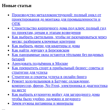
Новые статьи
Производство металлоконструкций: полный цикл от
проектирования до монтажа для промышленности и
ОПК
Строительство кирпичного дома под ключ: полный гид
по проектам, ценам и этапам возведения
Как выбрать светильник, чтобы не разочароваться через
месяц: разбираем ключевые критерии
Как выбрать двери для квартиры и дома
Как найти девушку в Березовском
Как панорамные окна остаются тёплыми без видимых
батарей
Арендовать подъёмник в Москве
Как превратить спорт в прибыльный бизнес: советы и
стратегии для успеха
Стратегии и секреты успеха в онлайн бинго
Ремонт холодильников в Батуми: охлаждение,
компрессор, фреон, No Frost, электроника и диагностика
на месте
Как выбрать кухонную мойку для загородного дома
чтобы было удобно, надежно и недорого
Зачем нужны витамины и минералы