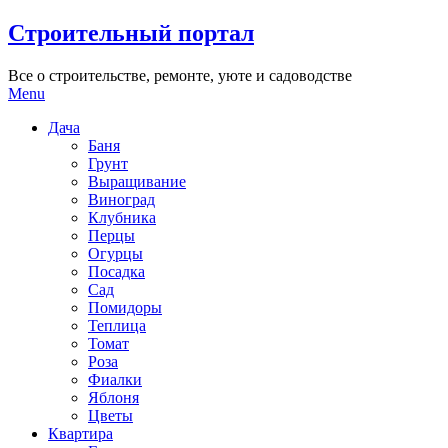
Skip
Строительный портал
to
content
Все о строительстве, ремонте, уюте и садоводстве
Menu
Дача
Баня
Грунт
Выращивание
Виноград
Клубника
Перцы
Огурцы
Посадка
Сад
Помидоры
Теплица
Томат
Роза
Фиалки
Яблоня
Цветы
Квартира