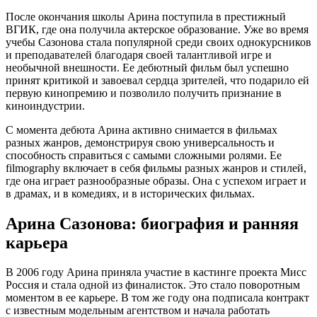
После окончания школы Арина поступила в престижный
ВГИК, где она получила актерское образование. Уже во время
учебы Сазонова стала популярной среди своих однокурсников
и преподавателей благодаря своей талантливой игре и
необычной внешности. Ее дебютный фильм был успешно
принят критикой и завоевал сердца зрителей, что подарило ей
первую кинопремию и позволило получить признание в
киноиндустрии.
С момента дебюта Арина активно снимается в фильмах
разных жанров, демонстрируя свою универсальность и
способность справиться с самыми сложными ролями. Ее
filmography включает в себя фильмы разных жанров и стилей,
где она играет разнообразные образы. Она с успехом играет и
в драмах, и в комедиях, и в исторических фильмах.
Арина Сазонова: биография и ранняя
карьера
В 2006 году Арина приняла участие в кастинге проекта Мисс
Россия и стала одной из финалисток. Это стало поворотным
моментом в ее карьере. В том же году она подписала контракт
с известным модельным агентством и начала работать