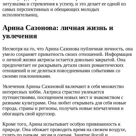
энтузиазма и стремления к успеху, и это делает ее одной из
самых перспективных и обещающих молодых
исполнительниц.
Арина Сазонова: личная жизнь и
увлечения
Несмотря на то, что Арина Сазонова публичная личность, она
умело сохраняет приватность своих отношений. Информация
о личной жизни актрисы остается довольно закрытой. Она
предпочитает не раскрывать детали своих романтических
отношений и не делиться повседневными событиями со
своими поклонниками.
Увлечения Арины Сазоновой включают в себя множество
интересных хобби. Актриса страстно увлекается
путешествиями, посещением новых мест и знакомством с
разными культурами. Она любит открывать для себя новые
города, страны и регионы, получать новые впечатления и
обогащать свой кругозор.
Кроме того, Арина испытывает особую привязанность к
природе. Она обожает проводить время на свежем воздухе,
гулять по паркам, лесам и озерам. Занятие йогой и