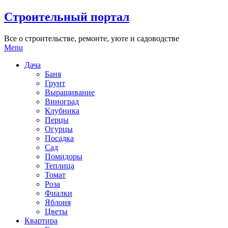
Skip
Строительный портал
to
content
Все о строительстве, ремонте, уюте и садоводстве
Menu
Дача
Баня
Грунт
Выращивание
Виноград
Клубника
Перцы
Огурцы
Посадка
Сад
Помидоры
Теплица
Томат
Роза
Фиалки
Яблоня
Цветы
Квартира