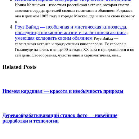
Ирина Козинская – известная российская актриса, которая смогла
завоевать сердца зрителей своими талантами и обаянием. Родилась
она в далеком 1965 году в городе Москве, где и начала свою карьеру
в...
Роуз Вайлд — необычная и мистическая кинозвезда,
наследница шикарной жизни и талантливая актриса,
умеющая колдовать своим обаянием
Роуз Вайлд —
талантливая актриса и продуктивная киноперсона. Ее карьера в
Голливуде началась в конце 90-х годов XX века и продолжается и по
сей день. Своеобразная, чувственная и харизматичная, она...
Related Posts
Ипомея кардинал — красота и необычность природы
Деревообрабатывающий станок фото — новейшие
разработки и технологии