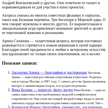
Андрей Кончаловский и другие. Они отметили ее талант и
порекомендовали ее для участия в кино проектах.
Актриса снялась во многих известных фильмах и сериалах,
таких как Большая перемена, Три богатыря и Морской царь, О
чем говорят мужчины и многих других. Ее выразительная и
эмоциональная игра привлекает внимание зрителей и делает
ее персонажей живыми и реальными.
Арина Сазонова — талантливая актриса, которая постоянно
развивается и стремится к новым вершинам в своей карьере.
Благодаря своей преданности и любви к актерскому искусству
она вдохновляет не только своих поклонников, но и коллег.
Похожие записи:
Аксенова Арина — биография и достижения
Аксенова
Арина — известная российская спортсменка в биатлоне. Родилась
она в городе Москве, в 1987 году. С самого детства Арина проявляла
интерес к зимним видам спорта, и ее родители решили...
Вика Белова — новости, фото, видео
Вика Белова — одна из
самых известных и востребованных моделей и инфлюэнсеров
современности. Она стала настоящей звездой в мире моды и смогла
завоевать сердца миллионов подписчиков социальных сетей. Уже с...
Козинская Ирина: биография, творчество, достижения