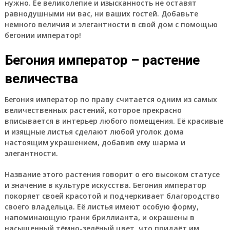
нужно. Ее великолепие и изысканность не оставят
равнодушными ни вас, ни ваших гостей. Добавьте
немного величия и элегантности в свой дом с помощью
бегонии император!
Бегония император – растение
величества
Бегония император по праву считается одним из самых
величественных растений, которое прекрасно
вписывается в интерьер любого помещения. Её красивые
и изящные листья сделают любой уголок дома
настоящим украшением, добавив ему шарма и
элегантности.
Название этого растения говорит о его высоком статусе
и значение в культуре искусства. Бегония император
покоряет своей красотой и подчеркивает благородство
своего владельца. Её листья имеют особую форму,
напоминающую грани бриллианта, и окрашены в
насыщенный тёмно-зелёный цвет, что придаёт им