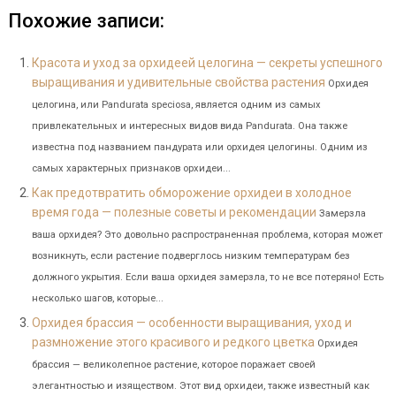
Похожие записи:
Красота и уход за орхидеей целогина — секреты успешного
выращивания и удивительные свойства растения
Орхидея
целогина, или Pandurata speciosa, является одним из самых
привлекательных и интересных видов вида Pandurata. Она также
известна под названием пандурата или орхидея целогины. Одним из
самых характерных признаков орхидеи...
Как предотвратить обморожение орхидеи в холодное
время года — полезные советы и рекомендации
Замерзла
ваша орхидея? Это довольно распространенная проблема, которая может
возникнуть, если растение подверглось низким температурам без
должного укрытия. Если ваша орхидея замерзла, то не все потеряно! Есть
несколько шагов, которые...
Орхидея брассия — особенности выращивания, уход и
размножение этого красивого и редкого цветка
Орхидея
брассия — великолепное растение, которое поражает своей
элегантностью и изяществом. Этот вид орхидеи, также известный как