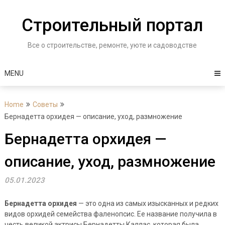
Skip
to
Строительный портал
content
Все о строительстве, ремонте, уюте и садоводстве
MENU
Home
Советы
Бернадетта орхидея — описание, уход, размножение
Бернадетта орхидея —
описание, уход, размножение
05.01.2023
Бернадетта орхидея
— это одна из самых изысканных и редких
видов орхидей семейства фаленопсис. Ее название получила в
честь великой актрисы Бернадетты Каллас, которая была