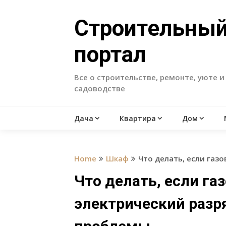
Skip
to
Строительны
content
портал
Все о строительстве, ремонте, уюте и
садоводстве
Дача
Квартира
Дом
Home
Шкаф
Что делать, если газ
Что делать, если га
электрический разр