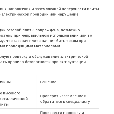
овня напряжения и заземляющей поверхности плиты
 электрической проводки или нарушение
одки газовой плиты повреждена, возможно
систему при неправильном использовании или во
му, что газовая плита начнет бить током при
гими проводящими материалами.
рную проверку и обслуживание электрической
дать правила безопасности при эксплуатации
ичины
Решение
е высокого
Проверить заземление и
металлической
обратиться к специалисту
литы
Произвести проверку и