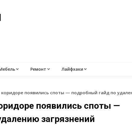
й
Мебель
Ремонт
Лайфхаки
 в коридоре появились споты — подробный гайд по удале
коридоре появились споты —
удалению загрязнений