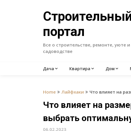
Skip
to
Строительны
content
портал
Все о строительстве, ремонте, уюте и
садоводстве
Дача
Квартира
Дом
Home
Лайфхаки
Что влияет на ра
Что влияет на разме
выбрать оптимальн
06.02.2023