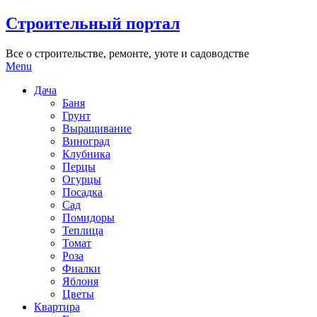
Skip
Строительный портал
to
content
Все о строительстве, ремонте, уюте и садоводстве
Menu
Дача
Баня
Грунт
Выращивание
Виноград
Клубника
Перцы
Огурцы
Посадка
Сад
Помидоры
Теплица
Томат
Роза
Фиалки
Яблоня
Цветы
Квартира