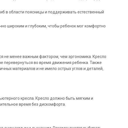
згиб в области поясницы и поддерживать естественный
чно широким и глубоким‚ чтобы ребенок мог комфортно
ся не менее важным фактором‚ чем эргономика. Кресло
не перевернуться во время движения ребенка. Также
ичных материалов и не имело острых углов и деталей‚
ьютерного кресла. Кресло должно быть мягким и
лительное время без дискомфорта.
гко очищаемым и дышащим. Рекомендуется выбирать