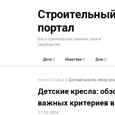
Skip
to
Строительны
content
портал
Все о строительстве, ремонте, уюте и
садоводстве
Дача
Квартира
Дом
Home
Статьи
Детские кресла: обзор лу
Детские кресла: обз
важных критериев 
17.10.2024