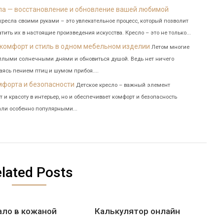
ла — восстановление и обновление вашей любимой
кресла своими руками – это увлекательное процесс, который позволит
атить их в настоящие произведения искусства. Кресло – это не только...
 комфорт и стиль в одном мебельном изделии
Летом многие
еплыми солнечными днями и обновиться душой. Ведь нет ничего
аясь пением птиц и шумом прибоя....
мфорта и безопасности
Детское кресло – важный элемент
 и красоту в интерьер, но и обеспечивает комфорт и безопасность
али особенно популярными...
lated Posts
ало в кожаной
Калькулятор онлайн