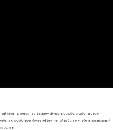
ый стол является неотъемлемой частью любого рабочего или
мебель способствует более эффективной работе и учебе, а правильный
 роль в...