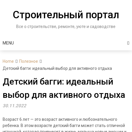
Skip
to
Строительный портал
content
Все о строительстве, ремонте, уюте и садоводстве
MENU
Home
Полезное
Детский багги: идеальный выбор для активного отдыха
Детский багги: идеальный
выбор для активного отдыха
30.11.2022
Возраст 6 лет — это возраст активного и любознательного
ребенка. В этом возрасте детский багги может стать отличной
игрушкой, которая привнесет в жизнь малыша новые эмоции и