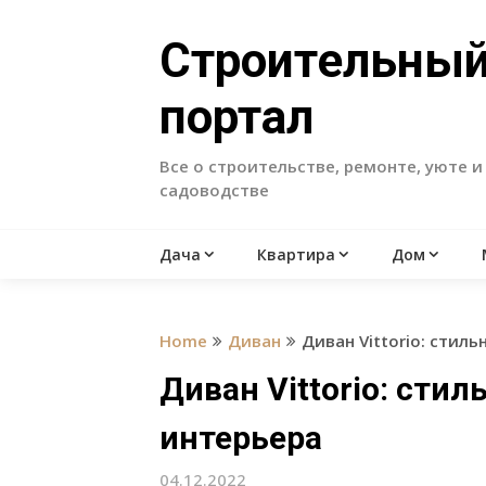
Skip
to
Строительны
content
портал
Все о строительстве, ремонте, уюте и
садоводстве
Дача
Квартира
Дом
Home
Диван
Диван Vittorio: стил
Диван Vittorio: сти
интерьера
04.12.2022