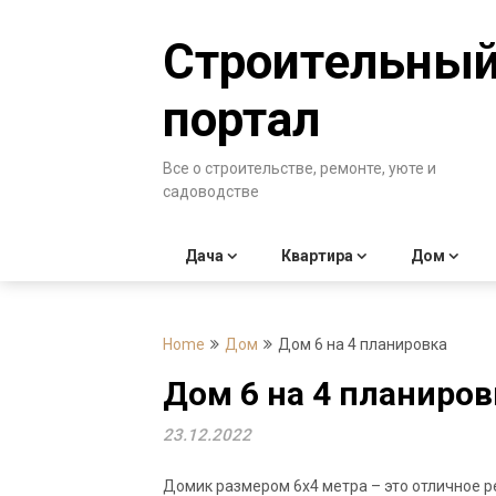
Skip
to
Строительны
content
портал
Все о строительстве, ремонте, уюте и
садоводстве
Дача
Квартира
Дом
Home
Дом
Дом 6 на 4 планировка
Дом 6 на 4 планиров
23.12.2022
Домик размером 6х4 метра – это отличное 