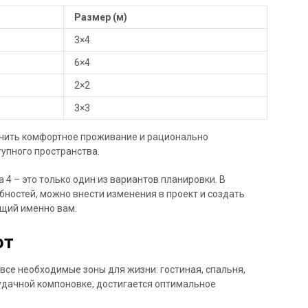
Размер (м)
3×4
6×4
2×2
3×3
ечить комфортное проживание и рационально
упного пространства.
 4 – это только один из вариантов планировки. В
бностей, можно внести изменения в проект и создать
щий именно вам.
ют
все необходимые зоны для жизни: гостиная, спальня,
 удачной компоновке, достигается оптимальное