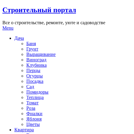
Skip
Строительный портал
to
content
Все о строительстве, ремонте, уюте и садоводстве
Menu
Дача
Баня
Грунт
Выращивание
Виноград
Клубника
Перцы
Огурцы
Посадка
Сад
Помидоры
Теплица
Томат
Роза
Фиалки
Яблоня
Цветы
Квартира