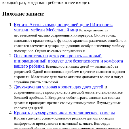
каждый раз, когда ваш ребенок в нее входит.
Похожие записи:
Купить Ассоль комод по лучшей цене | Интернет-
магазин мебели Мебельный мир
Комоды являются
неотъемлемой частью современных интерьеров. Они не только
выполняют практическую функцию хранения различных вещей, но и
являются элементом декора, придающим особую изюминку любому
помещению. Одним из самых популярных и...
Ограничитель на детскую кровать — новый
инновационный продукт для безопасности и комфорта
вашего ребенка
Безопасность наших детей — главная забота
родителей. Одной из основных проблем в детстве являются падения
с кровати. Маленькие дети часто активно двигаются во сне и могут
случайно упасть с высокой...
Двухъярусная угловая кровать для двух детей
В
современном мире пространство в детской комнате становится все
большей проблемой. Ведь дети любят играть, заниматься своими
делами и проводить время в своем уютном уголке. Двухъярусные
кровати для детей —...
Кровать двухъярусная икеа металлическая размеры
Кровать двухъярусная – идеальное решение для организации
комфортного пространства в маленькой комнате. Благодаря
компактной сборке, она поможет оптимизировать пространство и