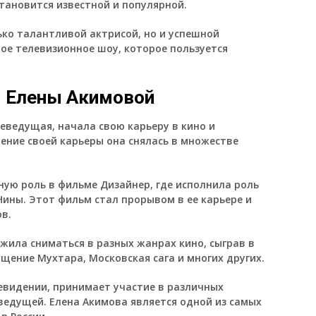
тановится известной и популярной.
ько талантливой актрисой, но и успешной
ое телевизионное шоу, которое пользуется
 Елены Акимовой
леведущая, начала свою карьеру в кино и
чение своей карьеры она снялась в множестве
вную роль в фильме Дизайнер, где исполнила роль
ны. Этот фильм стал прорывом в ее карьере и
ов.
жила сниматься в разных жанрах кино, сыграв в
ащение Мухтара, Московская сага и многих других.
евидении, принимает участие в различных
 ведущей. Елена Акимова является одной из самых