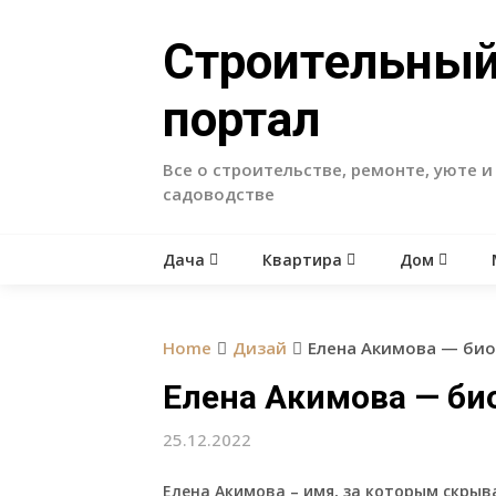
Skip
to
Строительны
content
портал
Все о строительстве, ремонте, уюте и
садоводстве
Дача
Квартира
Дом
Home
Дизай
Елена Акимова — био
Елена Акимова — би
25.12.2022
Елена Акимова
– имя, за которым скрыв