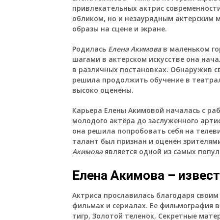
привлекательных актрис современност
обликом, но и незаурядным актерским 
образы на сцене и экране.
Родилась
Елена Акимова
в маленьком го
шагами в актерском искусстве она нач
в различных постановках. Обнаружив св
решила продолжить обучение в театрал
высоко оценены.
Карьера
Елены Акимовой
началась с раб
молодого актёра до заслуженного арти
она решила попробовать себя на телеви
талант был признан и оценен зрителями
Акимова
является одной из самых попул
Елена Акимова – извест
Актриса прославилась благодаря свои
фильмах и сериалах. Ее фильмография в
тигр, Золотой теленок, Секретные матер