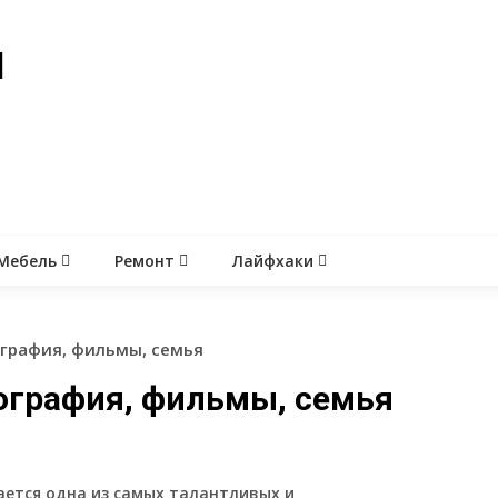
й
Мебель
Ремонт
Лайфхаки
графия, фильмы, семья
ография, фильмы, семья
ается одна из самых талантливых и