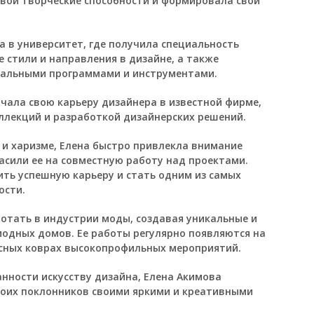
свои творческие способности и формировала свой
 в университет, где получила специальность
е стили и направления в дизайне, а также
нальными программами и инструментами.
чала свою карьеру дизайнера в известной фирме,
ллекций и разработкой дизайнерских решений.
 и харизме, Елена быстро привлекла внимание
асили ее на совместную работу над проектами.
ить успешную карьеру и стать одним из самых
ости.
отать в индустрии моды, создавая уникальные и
модных домов. Ее работы регулярно появляются на
асных коврах высокопрофильных мероприятий.
нности искусству дизайна, Елена Акимова
воих поклонников своими яркими и креативными