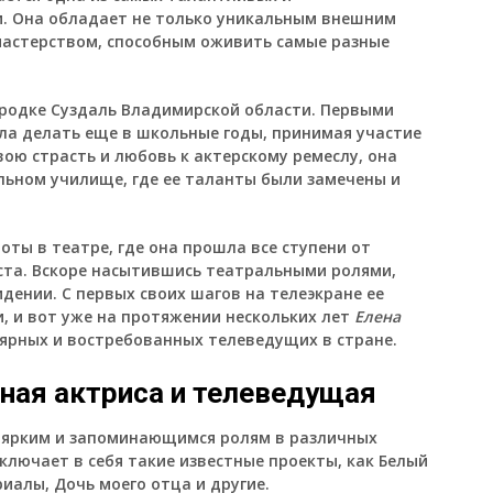
и. Она обладает не только уникальным внешним
мастерством, способным оживить самые разные
родке Суздаль Владимирской области. Первыми
ала делать еще в школьные годы, принимая участие
ою страсть и любовь к актерскому ремеслу, она
ьном училище, где ее таланты были замечены и
оты в театре, где она прошла все ступени от
ста. Вскоре насытившись театральными ролями,
дении. С первых своих шагов на телеэкране ее
, и вот уже на протяжении нескольких лет
Елена
ярных и востребованных телеведущих в стране.
ная актриса и телеведущая
м ярким и запоминающимся ролям в различных
ключает в себя такие известные проекты, как Белый
иалы, Дочь моего отца и другие.