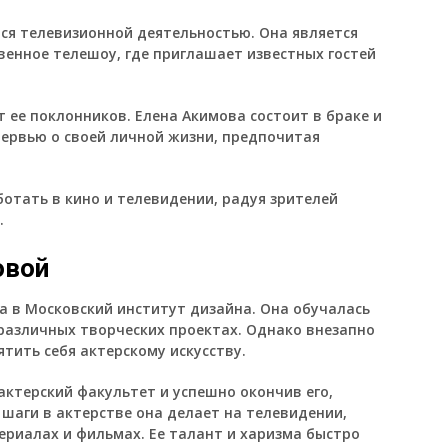
ся телевизионной деятельностью. Она является
венное телешоу, где приглашает известных гостей
 ее поклонников. Елена Акимова состоит в браке и
тервью о своей личной жизни, предпочитая
отать в кино и телевидении, радуя зрителей
.
овой
а в Московский институт дизайна. Она обучалась
 различных творческих проектах. Однако внезапно
тить себя актерскому искусству.
 актерский факультет и успешно окончив его,
шаги в актерстве она делает на телевидении,
ериалах и фильмах. Ее талант и харизма быстро