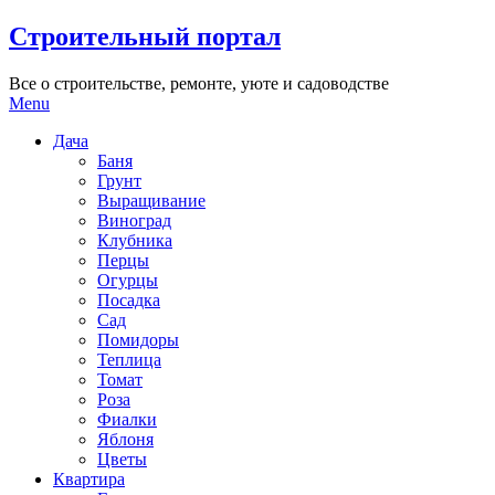
Skip
Строительный портал
to
content
Все о строительстве, ремонте, уюте и садоводстве
Menu
Дача
Баня
Грунт
Выращивание
Виноград
Клубника
Перцы
Огурцы
Посадка
Сад
Помидоры
Теплица
Томат
Роза
Фиалки
Яблоня
Цветы
Квартира