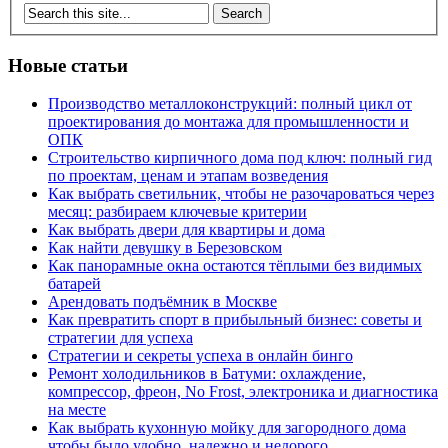
Новые статьи
Производство металлоконструкций: полный цикл от
проектирования до монтажа для промышленности и
ОПК
Строительство кирпичного дома под ключ: полный гид
по проектам, ценам и этапам возведения
Как выбрать светильник, чтобы не разочароваться через
месяц: разбираем ключевые критерии
Как выбрать двери для квартиры и дома
Как найти девушку в Березовском
Как панорамные окна остаются тёплыми без видимых
батарей
Арендовать подъёмник в Москве
Как превратить спорт в прибыльный бизнес: советы и
стратегии для успеха
Стратегии и секреты успеха в онлайн бинго
Ремонт холодильников в Батуми: охлаждение,
компрессор, фреон, No Frost, электроника и диагностика
на месте
Как выбрать кухонную мойку для загородного дома
чтобы было удобно, надежно и недорого