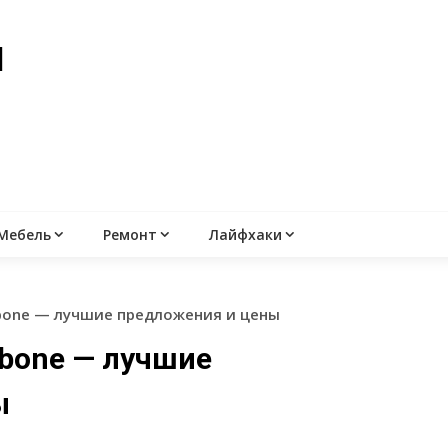
й
Мебель
Ремонт
Лайфхаки
hbone — лучшие предложения и цены
hbone — лучшие
ы