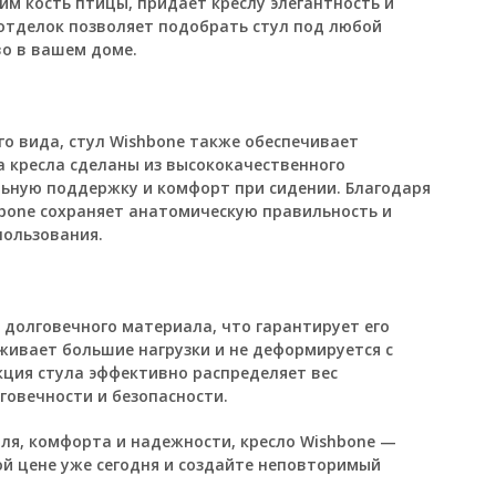
 кость птицы, придает креслу элегантность и
 отделок позволяет подобрать стул под любой
во в вашем доме.
о вида, стул Wishbone также обеспечивает
а кресла сделаны из высококачественного
ьную поддержку и комфорт при сидении. Благодаря
hbone сохраняет анатомическую правильность и
пользования.
и долговечного материала, что гарантирует его
живает большие нагрузки и не деформируется с
кция стула эффективно распределяет вес
лговечности и безопасности.
иля, комфорта и надежности, кресло Wishbone —
ой цене уже сегодня и создайте неповторимый