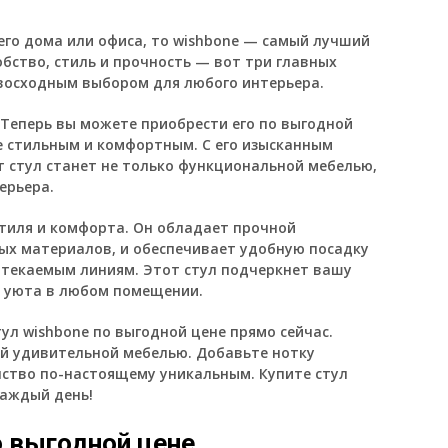
его дома или офиса, то wishbone — самый лучший
бство, стиль и прочность — вот три главных
евосходным выбором для любого интерьера.
 Теперь вы можете приобрести его по выгодной
е стильным и комфортным. С его изысканным
т стул станет не только функциональной мебелью,
ерьера.
стиля и комфорта. Он обладает прочной
ных материалов, и обеспечивает удобную посадку
бтекаемым линиям. Этот стул подчеркнет вашу
у уюта в любом помещении.
ул wishbone по выгодной цене прямо сейчас.
ой удивительной мебелью. Добавьте нотку
нство по-настоящему уникальным. Купите стул
каждый день!
о выгодной цене