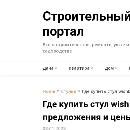
Skip
to
Строительны
content
портал
Все о строительстве, ремонте, уюте и
садоводстве
Дача
Квартира
Дом
Home
Стулья
Где купить стул wis
Где купить стул wis
предложения и цен
08.01.2023