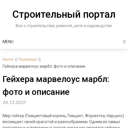
Skip
to
Строительный портал
content
Все о строительстве, ремонте, уюте и садоводстве
MENU
Home
Полезное
Гейхера марвелоус марбл: фото и описание
Гейхера марвелоус марбл:
фото и описание
26.12.2022
Мир гейхер (Гиацинтовый корень, Гиацинт, Жоржетка, Нарцисс)
восхищает своей красотой и разнообразием. Одним из самых
популярных и прекрасных сортов среди них является гейхера