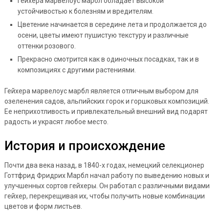
Гейхера марвелоус марбл обладает высокой
устойчивостью к болезням и вредителям.
Цветение начинается в середине лета и продолжается до
осени, цветы имеют пушистую текстуру и различные
оттенки розового.
Прекрасно смотрится как в одиночных посадках, так и в
композициях с другими растениями.
Гейхера марвелоус марбл является отличным выбором для
озеленения садов, альпийских горок и горшковых композиций.
Ее неприхотливость и привлекательный внешний вид подарят
радость и украсят любое место.
История и происхождение
Почти два века назад, в 1840-х годах, немецкий селекционер
Готтфрид Фридрих Марбл начал работу по выведению новых и
улучшенных сортов гейхеры. Он работал с различными видами
гейхер, перекрещивая их, чтобы получить новые комбинации
цветов и форм листьев.