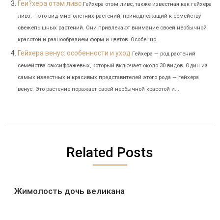
Геи?хера отэм ливс
Гейхера отэм ливс, также известная как гейхера
ливз, – это вид многолетних растений, принадлежащий к семейству
свежепышных растений. Они привлекают внимание своей необычной
красотой и разнообразием форм и цветов. Особенно...
Гейхера венус: особенности и уход
Гейхера — род растений
семейства саксифражевых, который включает около 30 видов. Один из
самых известных и красивых представителей этого рода — гейхера
венус. Это растение поражает своей необычной красотой и...
Related Posts
Жимолость дочь великана