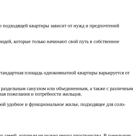
р подходящей квартиры зависит от нужд и предпочтений
дей, которые только начинают свой путь в собственное
 стандартная площадь однокомнатной квартиры варьируется от
 раздельным санузлом или объединенным, а также с различным
вая пожелания и потребности жильцов.
бой удобное и функциональное жилье, подходящее для соло-
их семей, которым не нужно много пространства. В панельном