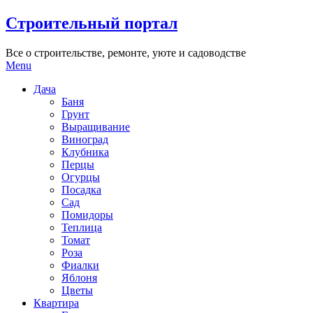
Skip
Строительный портал
to
content
Все о строительстве, ремонте, уюте и садоводстве
Menu
Дача
Баня
Грунт
Выращивание
Виноград
Клубника
Перцы
Огурцы
Посадка
Сад
Помидоры
Теплица
Томат
Роза
Фиалки
Яблоня
Цветы
Квартира