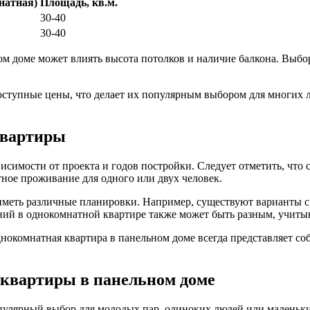
натная)
Площадь, кв.м.
30-40
30-40
м доме может влиять высота потолков и наличие балкона. Выбо
тупные цены, что делает их популярным выбором для многих лю
квартиры
исимости от проекта и годов постройки. Следует отметить, что
тное проживание для одного или двух человек.
иметь различные планировки. Например, существуют варианты с
ний в однокомнатной квартире также может быть разным, учиты
нокомнатная квартира в панельном доме всегда представляет со
квартиры в панельном доме
опулярный выбор для молодых пар, одиноких людей или маленьк