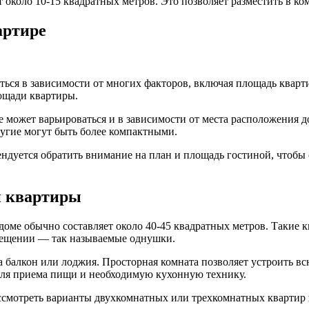
около 10-15 квадратных метров. Это позволяет разместить в ко
артире
ться в зависимости от многих факторов, включая площадь квар
лощади квартиры.
е может варьироваться и в зависимости от места расположения 
ругие могут быть более компактными.
ндуется обратить внимание на план и площадь гостиной, чтобы
й квартиры
оме обычно составляет около 40-45 квадратных метров. Такие 
мещении — так называемые однушки.
а балкон или лоджия. Просторная комната позволяет устроить вс
 для приема пищи и необходимую кухонную технику.
ссмотреть варианты двухкомнатных или трехкомнатных квартир 