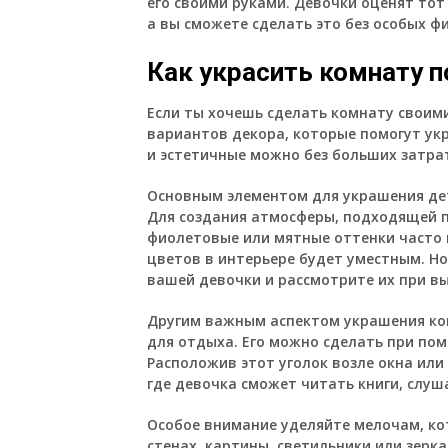
его своими руками. Девочки оценят тот
а вы сможете сделать это без особых ф
Как украсить комнату 
Если ты хочешь сделать комнату своим
вариантов декора, которые помогут укр
и эстетичные можно без больших затра
Основным элементом для украшения де
Для создания атмосферы, подходящей п
фиолетовые или мятные оттенки часто 
цветов в интерьере будет уместным. Н
вашей девочки и рассмотрите их при в
Другим важным аспектом украшения ком
для отдыха. Его можно сделать при пом
Расположив этот уголок возле окна ил
где девочка сможет читать книги, слуш
Особое внимание уделяйте мелочам, ко
стенах, картины, светильники или зерк