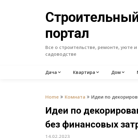
Skip
to
Строительны
content
портал
Все о строительстве, ремонте, уюте и
садоводстве
Дача
Квартира
Дом
Home
Комната
Идеи по декориров
Идеи по декорирова
без финансовых зат
14.02.2023