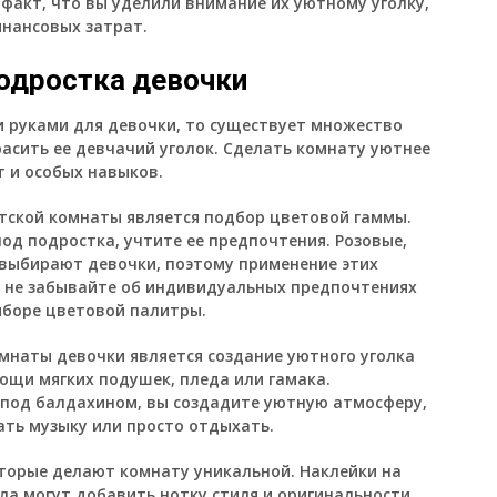
 факт, что вы уделили внимание их уютному уголку,
инансовых затрат.
подростка девочки
и руками для девочки, то существует множество
асить ее девчачий уголок. Сделать комнату уютнее
т и особых навыков.
тской комнаты является подбор цветовой гаммы.
од подростка, учтите ее предпочтения. Розовые,
выбирают девочки, поэтому применение этих
о не забывайте об индивидуальных предпочтениях
ыборе цветовой палитры.
наты девочки является создание уютного уголка
ощи мягких подушек, пледа или гамака.
и под балдахином, вы создадите уютную атмосферу,
ать музыку или просто отдыхать.
торые делают комнату уникальной. Наклейки на
ала могут добавить нотку стиля и оригинальности.