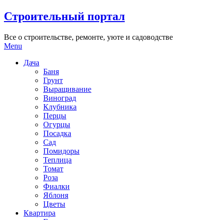
Skip
Строительный портал
to
content
Все о строительстве, ремонте, уюте и садоводстве
Menu
Дача
Баня
Грунт
Выращивание
Виноград
Клубника
Перцы
Огурцы
Посадка
Сад
Помидоры
Теплица
Томат
Роза
Фиалки
Яблоня
Цветы
Квартира