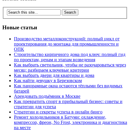
Новые статьи
Производство металлоконструкций: полный цикл от
проектирования до монтажа для промышленности и
ОПК
Строительство кирпичного дома под ключ: полный гид
по проектам, ценам и этапам возведения
Как выбрать светильник, чтобы не разочароваться через
месяц: разбираем ключевые критерии
Как выбрать двери для квартиры и дома
Как найти девушку в Березовском
Как панорамные окна остаются тёплыми без видимых
батарей
Арендовать подъёмник в Москве
Как превратить спорт в прибыльный бизнес: советы и
стратегии для успеха
Стратегии и секреты успеха в онлайн бинго
Ремонт холодильников в Батуми: охлаждение,
компрессор, фреон, No Frost, электроника и диагностика
на месте