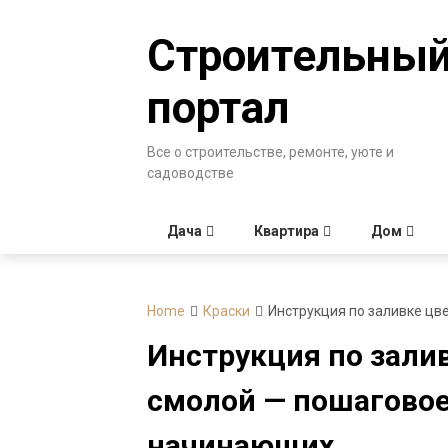
Skip
to
Строительны
content
портал
Все о строительстве, ремонте, уюте и
садоводстве
Дача
Квартира
Дом
Home
Краски
Инструкция по заливке цв
Инструкция по зали
смолой — пошаговое
начинающих