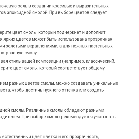
лючевую роль в создании красивых и выразительных
ов эпоксидной смолой. При выборе цветов следует
рите цвет смолы, который подчеркнет и дополнит
ля ярких цветов может быть использована прозрачная
ми золотыми вкраплениями, а для нежных пастельных
ло-розовую смолу.
вая стиль вашей композиции (например, классический,
ыберите цвет смолы, который соответствует общему
ием разных цветов смолы, можно создавать уникальные
ета, чтобы достичь нужного оттенка или создать
идной смолы. Различные смолы обладают разными
вердителем. При выборе смолы рекомендуется учитывать
ь естественный цвет цветка и его прозрачность,