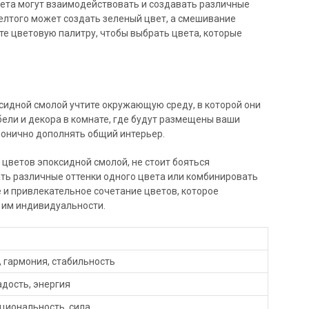
вета могут взаимодействовать и создавать различные
елтого может создать зеленый цвет, а смешивание
те цветовую палитру, чтобы выбрать цвета, которые
сидной смолой учтите окружающую среду, в которой они
бели и декора в комнате, где будут размещены ваши
монично дополнять общий интерьер.
цветов эпоксидной смолой, не стоит бояться
ть различные оттенки одного цвета или комбинировать
е и привлекательное сочетание цветов, которое
 им индивидуальности.
, гармония, стабильность
адость, энергия
оциональность, сила