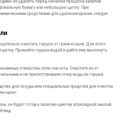
ходимо ее удалить перед началом процесса залития
фовальную бумагу или небольшую щетку. При
химическими средствами для удаления краски, следуя
ыли
щательно очистить горшок от грязи и пыли. Для этого
и щетку. Промойте горшок водой и дайте ему высохнуть
енажные отверстия, если они есть. Очистите их от
нальными и не препятствовали стоку воды из горшка.
ство для посуды или специальные средства для очистки
ли налет.
ски, он будет готов к залитию цветов эпоксидной смолой,
й вид.