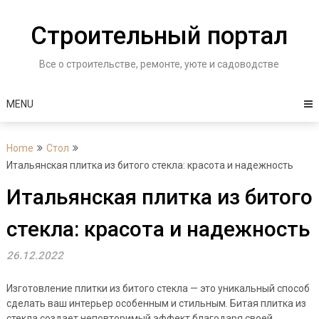
Skip
to
Строительный портал
content
Все о строительстве, ремонте, уюте и садоводстве
MENU
Home
Стол
Итальянская плитка из битого стекла: красота и надежность
Итальянская плитка из битого
стекла: красота и надежность
26.12.2022
Изготовление плитки из битого стекла — это уникальный способ
сделать ваш интерьер особенным и стильным. Битая плитка из
стекла создает неповторимый эффект благодаря своей