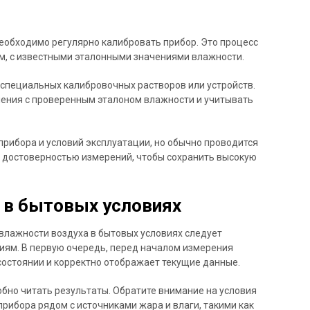
еобходимо регулярно калибровать прибор. Это процесс
м, с известными эталонными значениями влажности.
специальных калибровочных растворов или устройств.
ения с проверенным эталоном влажности и учитывать
 прибора и условий эксплуатации, но обычно проводится
за достоверностью измерений, чтобы сохранить высокую
 в бытовых условиях
влажности воздуха в бытовых условиях следует
ям. В первую очередь, перед началом измерения
 состоянии и корректно отображает текущие данные.
обно читать результаты. Обратите внимание на условия
ибора рядом с источниками жара и влаги, такими как