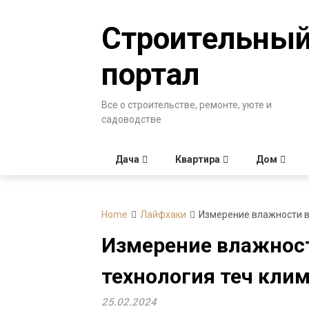
Skip
to
Строительны
content
портал
Все о строительстве, ремонте, уюте и
садоводстве
Дача
Квартира
Дом
Home
Лайфхаки
Измерение влажности во
Измерение влажност
технология теч кли
25.02.2024