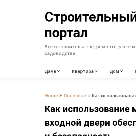
Skip
to
Строительны
content
портал
Все о строительстве, ремонте, уюте и
садоводстве
Дача
Квартира
Дом
Home
Полезное
Как использовани
Как использование 
входной двери обес