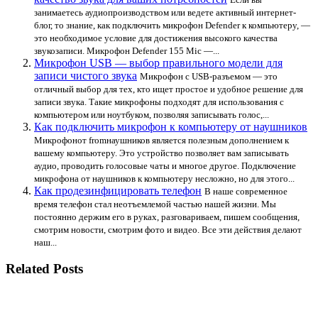
занимаетесь аудиопроизводством или ведете активный интернет-
блог, то знание, как подключить микрофон Defender к компьютеру, —
это необходимое условие для достижения высокого качества
звукозаписи. Микрофон Defender 155 Mic —...
Микрофон USB — выбор правильного модели для
записи чистого звука
Микрофон с USB-разъемом — это
отличный выбор для тех, кто ищет простое и удобное решение для
записи звука. Такие микрофоны подходят для использования с
компьютером или ноутбуком, позволяя записывать голос,...
Как подключить микрофон к компьютеру от наушников
Микрофонот fromнаушников является полезным дополнением к
вашему компьютеру. Это устройство позволяет вам записывать
аудио, проводить голосовые чаты и многое другое. Подключение
микрофона от наушников к компьютеру несложно, но для этого...
Как продезинфицировать телефон
В наше современное
время телефон стал неотъемлемой частью нашей жизни. Мы
постоянно держим его в руках, разговариваем, пишем сообщения,
смотрим новости, смотрим фото и видео. Все эти действия делают
наш...
Related Posts