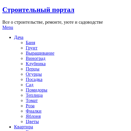
Skip
Строительный портал
to
content
Все о строительстве, ремонте, уюте и садоводстве
Menu
Дача
Баня
Грунт
Выращивание
Виноград
Клубника
Перцы
Огурцы
Посадка
Сад
Помидоры
Теплица
Томат
Роза
Фиалки
Яблоня
Цветы
Квартира