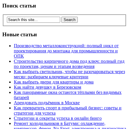
Поиск статьи
Новые статьи
Производство металлоконструкций: полный цикл от
проектирования до монтажа для промышленности и
ОПК
Строительство кирпичного дома под ключ: полный гид
по проектам, ценам и этапам возведения
Как выбрать светильник, чтобы не разочароваться через
месяц: разбираем ключевые критерии
Как выбрать двери для квартиры и дома
Как найти девушку в Березовском
Как панорамные окна остаются тёплыми без видимых
батарей
Арендовать подъёмник в Москве
Как превратить спорт в прибыльный бизнес: советы и
стратегии для успеха
Стратегии и секреты успеха в онлайн бинго
Ремонт холодильников в Батуми: охлаждение,
компрессор, фреон, No Frost, электроника и диагностика