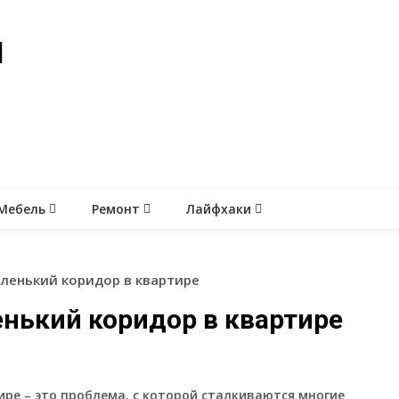
й
Мебель
Ремонт
Лайфхаки
аленький коридор в квартире
енький коридор в квартире
ре – это проблема, с которой сталкиваются многие