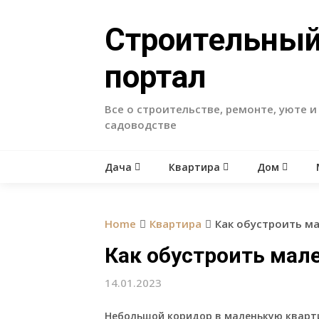
Skip
to
Строительны
content
портал
Все о строительстве, ремонте, уюте и
садоводстве
Дача
Квартира
Дом
Home
Квартира
Как обустроить м
Как обустроить мал
14.01.2023
Небольшой коридор в маленькую кварти