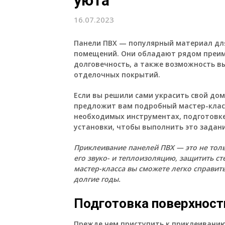
уюта
16.07.2023
Панели ПВХ
— популярный материал для
помещений. Они обладают рядом преиму
долговечность, а также возможность в
отделочных покрытий.
Если вы решили сами украсить свой до
предложит вам подробный мастер-клас
необходимых инструментах, подготовке
установки, чтобы выполнить это задани
Приклеивание панелей ПВХ — это не тол
его звуко- и теплоизоляцию, защитить ст
мастер-класса вы сможете легко справить
долгие годы.
Подготовка поверхност
Прежде чем приступить к приклеивани