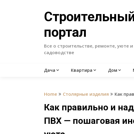
Skip
to
Строительны
content
портал
Все о строительстве, ремонте, уюте и
садоводстве
Дача
Квартира
Дом
Home
Столярные изделия
Как пра
Как правильно и на
ПВХ — пошаговая ин