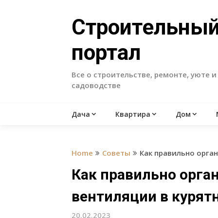
Skip
to
Строительны
content
портал
Все о строительстве, ремонте, уюте и
садоводстве
Дача
Квартира
Дом
Home
Советы
Как правильно орга
Как правильно орга
вентиляции в курят
20.02.2023