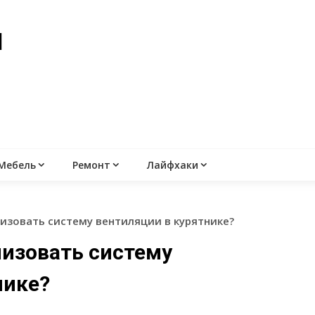
й
Мебель
Ремонт
Лайфхаки
низовать систему вентиляции в курятнике?
низовать систему
нике?