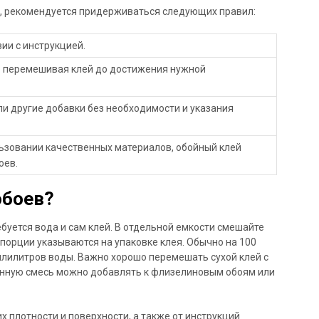
й, рекомендуется придерживаться следующих правил:
вии с инструкцией.
о перемешивая клей до достижения нужной
и другие добавки без необходимости и указания
льзовании качественных материалов, обойный клей
оев.
обоев?
буется вода и сам клей. В отдельной емкости смешайте
опорции указываются на упаковке клея. Обычно на 100
ллилитров воды. Важно хорошо перемешать сухой клей с
ченную смесь можно добавлять к флизелиновым обоям или
их плотности и поверхности, а также от инструкций