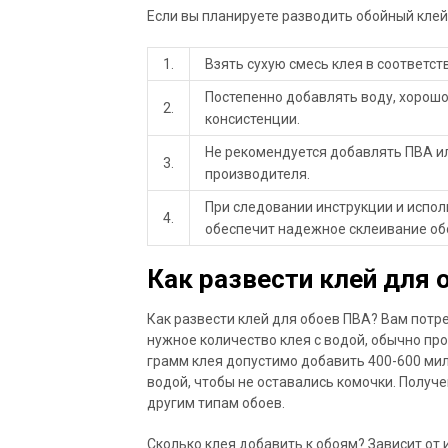
Если вы планируете разводить обойный кле
1.
Взять сухую смесь клея в соответст
Постепенно добавлять воду, хорош
2.
консистенции.
Не рекомендуется добавлять ПВА ил
3.
производителя.
При следовании инструкции и испо
4.
обеспечит надежное склеивание об
Как развести клей для 
Как развести клей для обоев ПВА? Вам потре
нужное количество клея с водой, обычно пр
грамм клея допустимо добавить 400-600 ми
водой, чтобы не оставались комочки. Полу
другим типам обоев.
Сколько клея добавить к обоям? Зависит от 