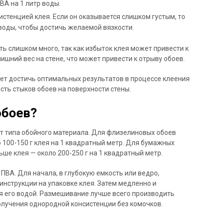
ВА на 1 литр воды.
истенцией клея. Если он оказывается слишком густым, то
оды, чтобы достичь желаемой вязкости.
ь слишком много, так как избыток клея может привести к
ишний вес на стене, что может привести к отрыву обоев.
т достичь оптимальных результатов в процессе клеения
сть стыков обоев на поверхности стены.
обоев?
от типа обойного материала. Для флизелиновых обоев
100-150 г клея на 1 квадратный метр. Для бумажных
ше клея — около 200-250 г на 1 квадратный метр.
ПВА. Для начала, в глубокую емкость или ведро,
инструкции на упаковке клея. Затем медленно и
я его водой. Размешивание лучше всего производить
лучения однородной консистенции без комочков.