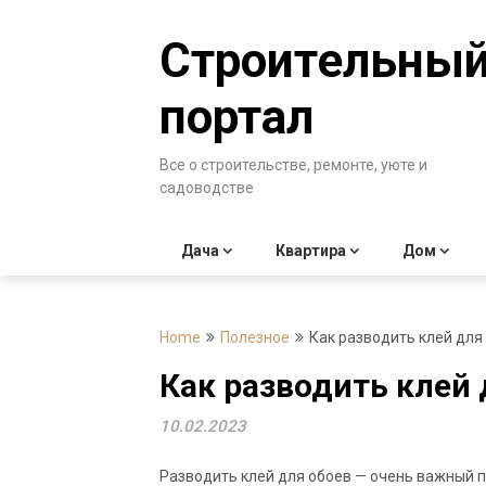
Skip
to
Строительны
content
портал
Все о строительстве, ремонте, уюте и
садоводстве
Дача
Квартира
Дом
Home
Полезное
Как разводить клей для
Как разводить клей 
10.02.2023
Разводить клей для обоев — очень важный 