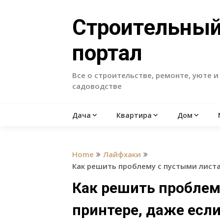
Skip
to
Строительны
content
портал
Все о строительстве, ремонте, уюте и
садоводстве
Дача
Квартира
Дом
Home
Лайфхаки
Как решить проблему с пустыми листа
Как решить проблем
принтере, даже если