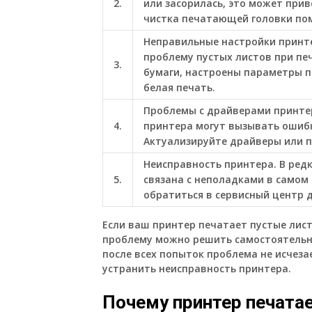
2.
или засорилась, это может прив
чистка печатающей головки по
Неправильные настройки принт
проблему пустых листов при пе
3.
бумаги, настроены параметры п
белая печать.
Проблемы с драйверами принте
4.
принтера могут вызывать ошибк
Актуализируйте драйверы или п
Неисправность принтера. В ред
5.
связана с неполадками в самом 
обратиться в сервисный центр д
Если ваш принтер печатает пустые лист
проблему можно решить самостоятельно
после всех попыток проблема не исчеза
устранить неисправность принтера.
Почему принтер печата