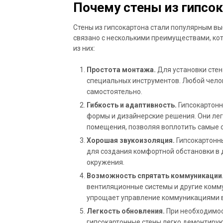
Почему стены из гипсо
Стены из гипсокартона стали популярным вы
связано с несколькими преимуществами, ко
из них:
Простота монтажа.
Для установки стен
специальных инструментов. Любой челов
самостоятельно.
Гибкость и адаптивность.
Гипсокартонн
формы и дизайнерские решения. Они ле
помещения, позволяя воплотить самые 
Хорошая звукоизоляция.
Гипсокартонны
для создания комфортной обстановки в 
окружения.
Возможность спрятать коммуникации
вентиляционные системы и другие комму
упрощает управление коммуникациями 
Легкость обновления.
При необходимос
гипсокартонные стены легко демонтирую