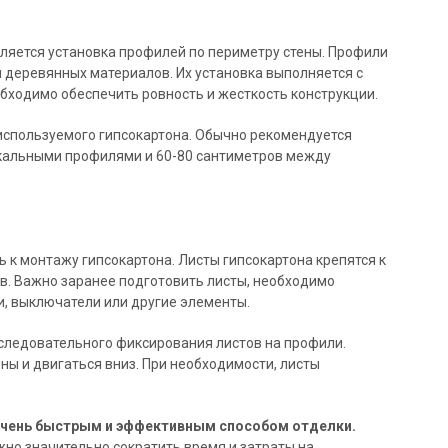
ляется установка профилей по периметру стены. Профили
 деревянных материалов. Их установка выполняется с
бходимо обеспечить ровность и жесткость конструкции.
спользуемого гипсокартона. Обычно рекомендуется
кальными профилями и 60-80 сантиметров между
 к монтажу гипсокартона. Листы гипсокартона крепятся к
. Важно заранее подготовить листы, необходимо
и, выключатели или другие элементы.
следовательного фиксирования листов на профили.
ны и двигаться вниз. При необходимости, листы
очень быстрым и эффективным способом отделки.
жно значительно сократить время и затраты на