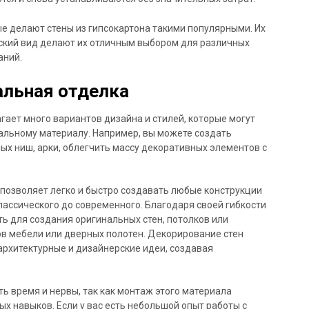
е делают стены из гипсокартона такими популярными. Их
еский вид делают их отличным выбором для различных
аний.
альная отделка
ает много вариантов дизайна и стилей, которые могут
альному материалу. Например, вы можете создать
ых ниш, арки, облегчить массу декоративных элементов с
позволяет легко и быстро создавать любые конструкции
лассического до современного. Благодаря своей гибкости
ть для создания оригинальных стен, потолков или
ов мебели или дверных полотен. Декорирование стен
архитектурные и дизайнерские идеи, создавая
ь время и нервы, так как монтаж этого материала
х навыков. Если у вас есть небольшой опыт работы с