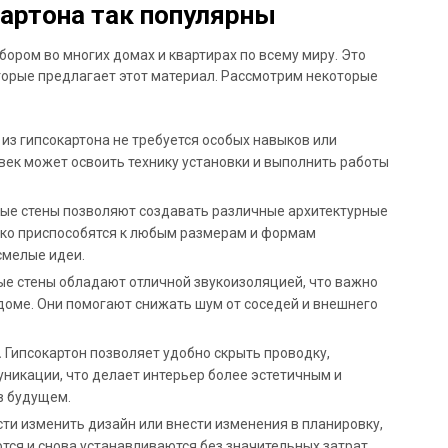
картона так популярны
бором во многих домах и квартирах по всему миру. Это
торые предлагает этот материал. Рассмотрим некоторые
 из гипсокартона не требуется особых навыков или
ек может освоить технику установки и выполнить работы
ые стены позволяют создавать различные архитектурные
гко приспособятся к любым размерам и формам
смелые идеи.
е стены обладают отличной звукоизоляцией, что важно
доме. Они помогают снижать шум от соседей и внешнего
.
Гипсокартон позволяет удобно скрыть проводку,
никации, что делает интерьер более эстетичным и
в будущем.
ти изменить дизайн или внести изменения в планировку,
тся и снова устанавливаются без значительных затрат.