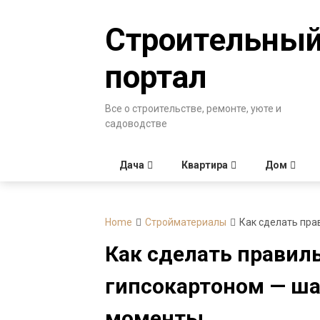
Skip
to
Строительны
content
портал
Все о строительстве, ремонте, уюте и
садоводстве
Дача
Квартира
Дом
Home
Стройматериалы
Как сделать пра
Как сделать правил
гипсокартоном — ша
моменты