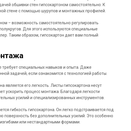
дачей обшивки стен гипсокартоном самостоятельно. К
овной стене с помощью шурупов и монтажных профилей.
ном – возможность самостоятельно регулировать
полукругов. Для этого используются специальные
лер. Таким образом, гипсокартон дает вам полный
онтажа
е требует специальных навыков и опыта. Даже
ной задачей, если ознакомится с технологией работы.
а является его легкость. Листы гипсокартона несут
яет ускорить процесс монтажа. Благодаря легкости
тельных усилий и специализированных инструментов.
тся гибкость гипсокартона. Он легко подстраивается под
ю поверхность без дополнительных усилий. Это особенно
и изгибами или нестандартными формами.