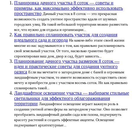
Планировка дачного участка 8 соток — советы и
примеры, как максимально эффективно использовать
пространство
Дачный участок в 8 соток — это прекрасная
возможность создать уютное пространство вдали от шумных
городских улиц. На такой небольшой территории можно разместить
все, что нужно для отдыха и организации...
Как правильно спланировать участок для создания
идеального сада и огорода
На каком-либо этапе своей жизни
многие из нас задумываются о том, как правильно распланировать
свой земельный участок. От того, насколько грамотно будет
спроектирован ваш дом, двор и сад, будет зависеть...
Планирование дачного участка размером 8 соток —
идеи и практические советы для создания уютного
оазиса
Если вы мечтаете о загородном доме с баней и огромным
ландшафтным участком, то имеете возможность осуществить свою
мечту и приобрести дом с участком восемь соток. Но как правильно
спланировать такой...
Ландшафтное освещение участка — выбираем стильные
светильники для эффектного облагораживания
территории
Ландшафтное освещение играет важную роль в
создании уютной атмосферы на загородном участке. Оно позволяет
преобразить ландшафтный дизайн сада или газона, подчеркнуть
красоту растений и создать эффектные акценты. Освещение
подчеркивает архитектурные...