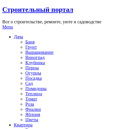
Skip
Строительный портал
to
content
Все о строительстве, ремонте, уюте и садоводстве
Menu
Дача
Баня
Грунт
Выращивание
Виноград
Клубника
Перцы
Огурцы
Посадка
Сад
Помидоры
Теплица
Томат
Роза
Фиалки
Яблоня
Цветы
Квартира