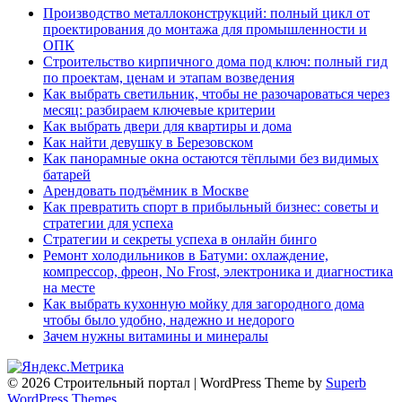
Производство металлоконструкций: полный цикл от
проектирования до монтажа для промышленности и
ОПК
Строительство кирпичного дома под ключ: полный гид
по проектам, ценам и этапам возведения
Как выбрать светильник, чтобы не разочароваться через
месяц: разбираем ключевые критерии
Как выбрать двери для квартиры и дома
Как найти девушку в Березовском
Как панорамные окна остаются тёплыми без видимых
батарей
Арендовать подъёмник в Москве
Как превратить спорт в прибыльный бизнес: советы и
стратегии для успеха
Стратегии и секреты успеха в онлайн бинго
Ремонт холодильников в Батуми: охлаждение,
компрессор, фреон, No Frost, электроника и диагностика
на месте
Как выбрать кухонную мойку для загородного дома
чтобы было удобно, надежно и недорого
Зачем нужны витамины и минералы
© 2026 Строительный портал
| WordPress Theme by
Superb
WordPress Themes