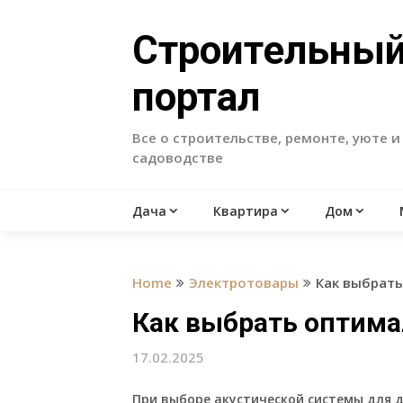
Skip
to
Строительны
content
портал
Все о строительстве, ремонте, уюте и
садоводстве
Дача
Квартира
Дом
Home
Электротовары
Как выбрать
Как выбрать оптима
17.02.2025
При выборе акустической системы для 