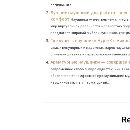
логично, что...
Лучшие наушники для ps4 с встрое
комфорт
Наушники — неотъемлемая часть и
мир виртуальной реальности и полностью погру
предлагает широкий выбор наушников, специа
Где купить наушники HyperX с микр
самых популярных и надежных марок наушнико
стильном дизайне и первоклассном качестве з
Арматурные наушники — совершенн
современное слово в мире аудиотехники. Они 
обеспечивают комфортное прослушивание муз
наушников является арматурный...
Re