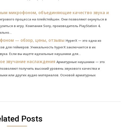
нным микрофоном, объединяющие качество звука и
грового процесса на плейстейшен. Они позволяют окунуться в
зиться в игру. Компания Sony, производитель PlayStation 4,
льно...
офоном — обзор, цены, отзывы
HyperX — это одна из
в для геймеров. Уникальность hyperX заключается в их
вука. Если вы ищете идеальные наушники для...
ое звучание наслаждения
Арматурные наушники — это
позволяют получить высокий уровень звукового качества и
ыки или других аудио материалов. Основой арматурных
lated Posts