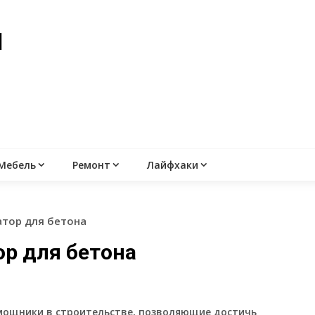
й
Мебель
Ремонт
Лайфхаки
атор для бетона
ор для бетона
мощники в строительстве, позволяющие достичь