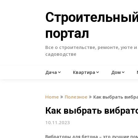
Skip
to
Строительны
content
портал
Все о строительстве, ремонте, уюте и
садоводстве
Дача
Квартира
Дом
Home
Полезное
Как выбрать вибр
Как выбрать вибрат
10.11.2023
Вибраторы для бетона – это лучшие по