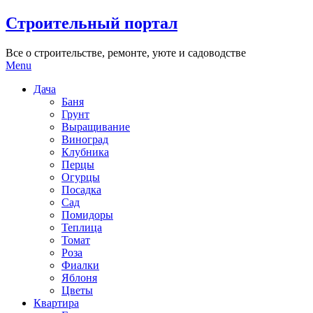
Skip
Строительный портал
to
content
Все о строительстве, ремонте, уюте и садоводстве
Menu
Дача
Баня
Грунт
Выращивание
Виноград
Клубника
Перцы
Огурцы
Посадка
Сад
Помидоры
Теплица
Томат
Роза
Фиалки
Яблоня
Цветы
Квартира