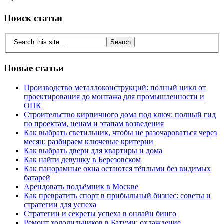
Поиск статьи
Новые статьи
Производство металлоконструкций: полный цикл от
проектирования до монтажа для промышленности и
ОПК
Строительство кирпичного дома под ключ: полный гид
по проектам, ценам и этапам возведения
Как выбрать светильник, чтобы не разочароваться через
месяц: разбираем ключевые критерии
Как выбрать двери для квартиры и дома
Как найти девушку в Березовском
Как панорамные окна остаются тёплыми без видимых
батарей
Арендовать подъёмник в Москве
Как превратить спорт в прибыльный бизнес: советы и
стратегии для успеха
Стратегии и секреты успеха в онлайн бинго
Ремонт холодильников в Батуми: охлаждение,