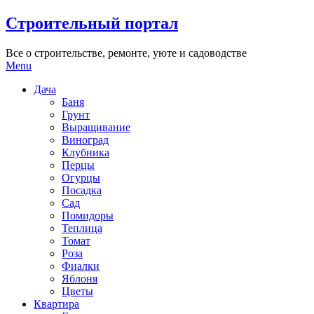
Skip
Строительный портал
to
content
Все о строительстве, ремонте, уюте и садоводстве
Menu
Дача
Баня
Грунт
Выращивание
Виноград
Клубника
Перцы
Огурцы
Посадка
Сад
Помидоры
Теплица
Томат
Роза
Фиалки
Яблоня
Цветы
Квартира