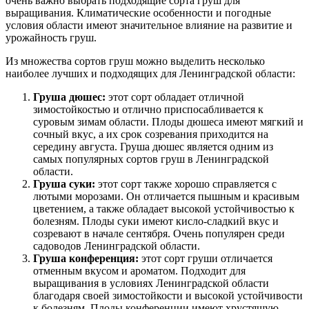
очень важно выбрать подходящие сорта груш для
выращивания. Климатические особенности и погодные
условия области имеют значительное влияние на развитие и
урожайность груш.
Из множества сортов груш можно выделить несколько
наиболее лучших и подходящих для Ленинградской области:
Груша дюшес:
этот сорт обладает отличной
зимостойкостью и отлично приспосабливается к
суровым зимам области. Плоды дюшеса имеют мягкий и
сочный вкус, а их срок созревания приходится на
середину августа. Груша дюшес является одним из
самых популярных сортов груш в Ленинградской
области.
Груша суки:
этот сорт также хорошо справляется с
лютыми морозами. Он отличается пышным и красивым
цветением, а также обладает высокой устойчивостью к
болезням. Плоды суки имеют кисло-сладкий вкус и
созревают в начале сентября. Очень популярен среди
садоводов Ленинградской области.
Груша конференция:
этот сорт груши отличается
отменным вкусом и ароматом. Подходит для
выращивания в условиях Ленинградской области
благодаря своей зимостойкости и высокой устойчивости
к болезням. Плоды конференции имеют хрустящую