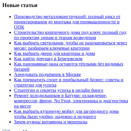
Новые статьи
Производство металлоконструкций: полный цикл от
проектирования до монтажа для промышленности и
ОПК
Строительство кирпичного дома под ключ: полный гид
по проектам, ценам и этапам возведения
Как выбрать светильник, чтобы не разочароваться через
месяц: разбираем ключевые критерии
Как выбрать двери для квартиры и дома
Как найти девушку в Березовском
Как панорамные окна остаются тёплыми без видимых
батарей
Арендовать подъёмник в Москве
Как превратить спорт в прибыльный бизнес: советы и
стратегии для успеха
Стратегии и секреты успеха в онлайн бинго
Ремонт холодильников в Батуми: охлаждение,
компрессор, фреон, No Frost, электроника и диагностика
на месте
Как выбрать кухонную мойку для загородного дома
чтобы было удобно, надежно и недорого
Зачем нужны витамины и минералы