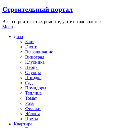
Skip
Строительный портал
to
content
Все о строительстве, ремонте, уюте и садоводстве
Menu
Дача
Баня
Грунт
Выращивание
Виноград
Клубника
Перцы
Огурцы
Посадка
Сад
Помидоры
Теплица
Томат
Роза
Фиалки
Яблоня
Цветы
Квартира