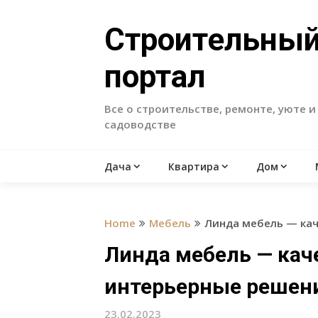
Skip
to
Строительны
content
портал
Все о строительстве, ремонте, уюте и
садоводстве
Дача
Квартира
Дом
Home
Мебель
Линда мебель — ка
Линда мебель — ка
интерьерные решен
23.02.2023