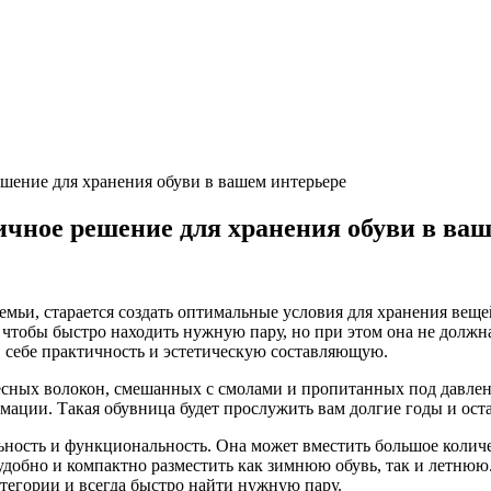
ение для хранения обуви в вашем интерьере
чное решение для хранения обуви в ваш
мьи, старается создать оптимальные условия для хранения вещей
 чтобы быстро находить нужную пару, но при этом она не должн
в себе практичность и эстетическую составляющую.
весных волокон, смешанных с смолами и пропитанных под давле
мации. Такая обувница будет прослужить вам долгие годы и ост
ость и функциональность. Она может вместить большое количес
обно и компактно разместить как зимнюю обувь, так и летнюю. З
атегории и всегда быстро найти нужную пару.