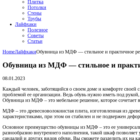
Плитка
Потолки
Стены
Трубы
Лайфхаки
Полезное
Советы
Статьи
Home
Лайфхаки
Обувница из МДФ — стильное и практичное реш
Обувница из МДФ — стильное и практи
08.01.2023
Каждый человек, заботящийся о своем доме и комфорте своей се
проблемой ее организации. Ведь обувь нужно иметь под рукой,
Обувница из МДФ – это мебельное решение, которое сочетает 
МДФ – это древесноволокнистая плита, изготовленная из дре
характеристиками, при этом он стабилен и не подвержен дефор
Основное преимущество обувницы из МДФ – это ее универсальн
разнообразию внутреннего наполнения, такой шкаф позволяет уд
сандалий и других видов обуви. Вы сможете разделить их на к