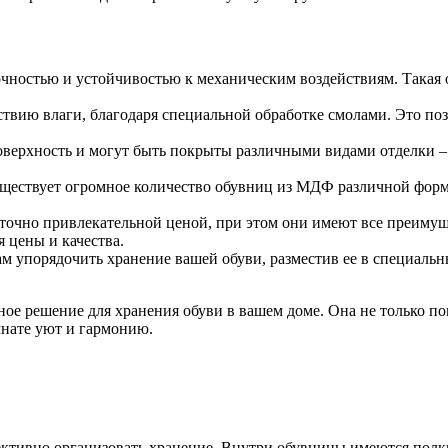
ностью и устойчивостью к механическим воздействиям. Такая о
твию влаги, благодаря специальной обработке смолами. Это по
рхность и могут быть покрыты различными видами отделки – ла
ществует огромное количество обувниц из МДФ различной формы,
чно привлекательной ценой, при этом они имеют все преимущес
 цены и качества.
 упорядочить хранение вашей обуви, разместив ее в специальн
ое решение для хранения обуви в вашем доме. Она не только пом
нате уют и гармонию.
тивно организовать хранение. Внутри обувницы имеются полки