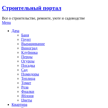
Skip
Строительный портал
to
content
Все о строительстве, ремонте, уюте и садоводстве
Menu
Дача
Баня
Грунт
Выращивание
Виноград
Клубника
Перцы
Огурцы
Посадка
Сад
Помидоры
Теплица
Томат
Роза
Фиалки
Яблоня
Цветы
Квартира