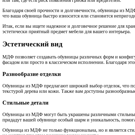
или там, где есть риск появления грибка или вредителей.
Благодаря своей прочности и долговечности, обувницы из МДФ
что ваша обувница быстро износится или становится непригод
Итак, если вы ищете надежное и долговечное решение для хра
эстетически приятный предмет мебели для вашего интерьера.
Эстетический вид
МДФ позволяет создавать обувницы различных форм и конфиг
фасадом или просто в классическом исполнении. Благодаря это
Разнообразие отделки
Обувницы из МДФ предлагают широкий выбор отделок, что позв
текстурой дерева или кожи. Также вам доступны разнообразные
Стильные детали
Обувницы из МДФ могут быть украшены различными стильными 
придадут вашей обувнице особый шарм и уникальность, помога
Обувница из МДФ не только функциональна, но и является сти