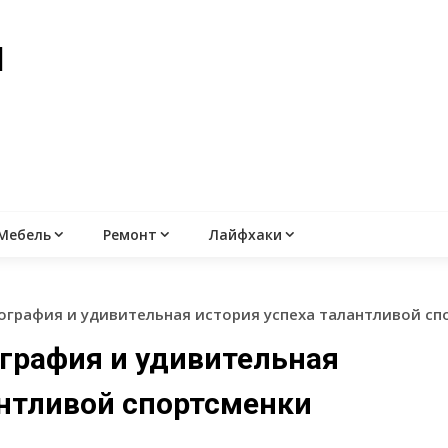
й
Мебель
Ремонт
Лайфхаки
ография и удивительная история успеха талантливой сп
ография и удивительная
антливой спортсменки