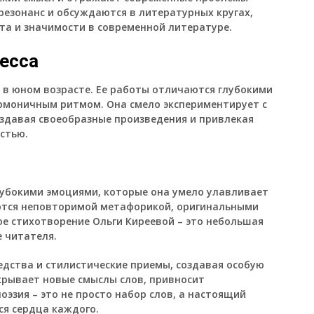
резонанс и обсуждаются в литературных кругах,
та и значимости в современной литературе.
тесса
 в юном возрасте. Ее работы отличаются глубокими
рмоничным ритмом. Она смело экспериментирует с
оздавая своеобразные произведения и привлекая
стью.
глубокими эмоциями, которые она умело улавливает
аются неповторимой метафорикой, оригинальными
е стихотворение Ольги Киреевой – это небольшая
е читателя.
едства и стилистические приемы, создавая особую
крывает новые смыслы слов, привносит
оэзия – это не просто набор слов, а настоящий
ся сердца каждого.