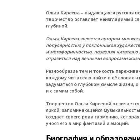
Ольга Киреева
– выдающаяся русская по
творчество оставляет неизгладимый сл
глубиной.
Ольга Киреева является автором множес
популярностью у поклонников художеств
и метафоричностью, позволяя читателю п
отразиться над вечными вопросами жизн
Разнообразие тем и тонкость пережива
каждому читателю найти в её словах чт
задуматься о глубоком смысле жизни,
и с самим собой.
Творчество Ольги Киреевой отличается
яркой, запоминающейся музыкальностью 
создает своего рода гармонию, которая
унося его в мир фантазий и эмоций.
Биография и образован