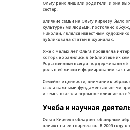
Ольгу рано лишили родители, и она вы
сестер.
Влияние семьи на Ольгу Кирееву было 
культурными людьми, постоянно обсужда
Николай, являлся известным художником
публиковала статьи в журналах.
Уже с малых лет Ольга проявляла интере
которые хранились в библиотеке их семь
Родственники всегда поддерживали её 
роль в её жизни и формировании как п
Семейные ценности, внимание к образо
стали важными фундаментальными прин
и семья оказали огромное влияние на е
Учеба и научная деятел
Ольга Киреева обладает обширным обра
влияют на ее творчество. В 2005 году 