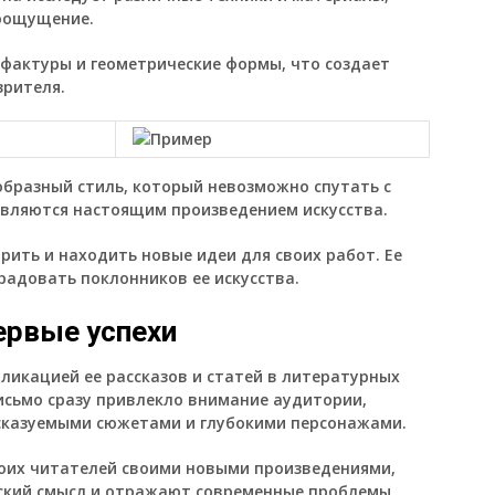
оощущение.
 фактуры и геометрические формы, что создает
зрителя.
образный стиль, который невозможно спутать с
 являются настоящим произведением искусства.
ить и находить новые идеи для своих работ. Ее
радовать поклонников ее искусства.
ервые успехи
ликацией ее рассказов и статей в литературных
исьмо сразу привлекло внимание аудитории,
дсказуемыми сюжетами и глубокими персонажами.
оих читателей своими новыми произведениями,
фский смысл и отражают современные проблемы