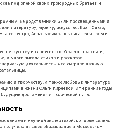
росла под опекой своих троюродных братьев и
огромным. Её родственники были просвещенными и
ли литературу, музыку, искусство. Брат Ольги,
, а её сестра, Анна, занималась писательством и
с к искусству и словесности. Она читала книги,
и, и много писала стихов и рассказов.
творческую деятельность, что сыграло важную
исательницы.
ванию и творчеству, а также любовь к литературе
ципами в жизни Ольги Киреевой. Эти ранние годы
ё будущие достижения и творческий путь.
ьность
зованием и научной экспертизой, которые сильно
она получила высшее образование в Московском