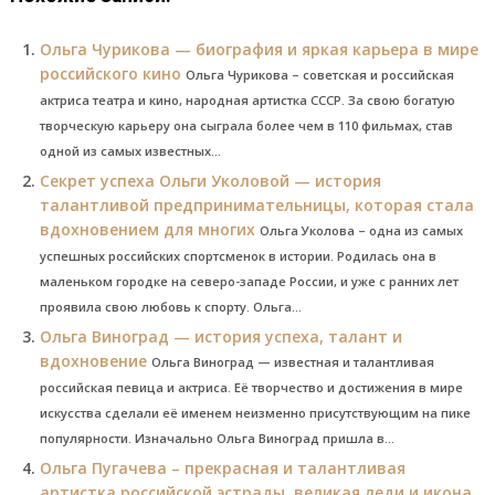
Ольга Чурикова — биография и яркая карьера в мире
российского кино
Ольга Чурикова – советская и российская
актриса театра и кино, народная артистка СССР. За свою богатую
творческую карьеру она сыграла более чем в 110 фильмах, став
одной из самых известных...
Секрет успеха Ольги Уколовой — история
талантливой предпринимательницы, которая стала
вдохновением для многих
Ольга Уколова – одна из самых
успешных российских спортсменок в истории. Родилась она в
маленьком городке на северо-западе России, и уже с ранних лет
проявила свою любовь к спорту. Ольга...
Ольга Виноград — история успеха, талант и
вдохновение
Ольга Виноград — известная и талантливая
российская певица и актриса. Её творчество и достижения в мире
искусства сделали её именем неизменно присутствующим на пике
популярности. Изначально Ольга Виноград пришла в...
Ольга Пугачева – прекрасная и талантливая
артистка российской эстрады, великая леди и икона