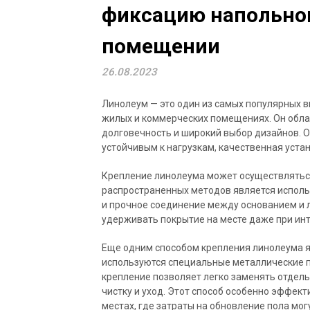
фиксацию напольно
помещении
26.08.2023
Линолеум — это один из самых популярных в
жилых и коммерческих помещениях. Он облад
долговечность и широкий выбор дизайнов. О
устойчивым к нагрузкам, качественная уста
Крепление линолеума может осуществлятьс
распространенных методов является исполь
и прочное соединение между основанием и 
удерживать покрытие на месте даже при ин
Еще одним способом крепления линолеума яв
используются специальные металлические 
крепление позволяет легко заменять отдель
чистку и уход. Этот способ особенно эффек
местах, где затраты на обновление пола мог