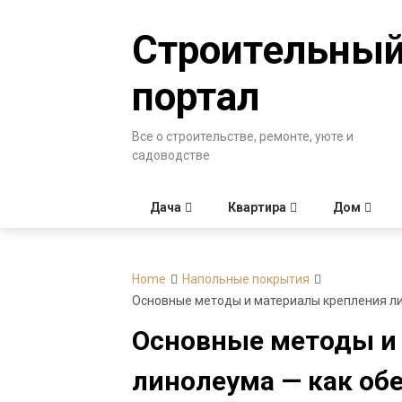
Skip
to
Строительны
content
портал
Все о строительстве, ремонте, уюте и
садоводстве
Дача
Квартира
Дом
Home
Напольные покрытия
Основные методы и материалы крепления л
Основные методы и
линолеума — как об