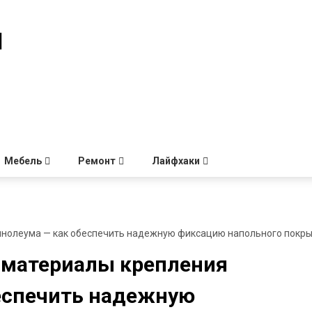
й
Мебель
Ремонт
Лайфхаки
инолеума — как обеспечить надежную фиксацию напольного покр
 материалы крепления
еспечить надежную