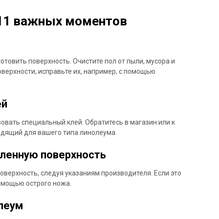
 11 важных моментов
товить поверхность. Очистите пол от пыли, мусора и
оверхности, исправьте их, например, с помощью
ей
вать специальный клей. Обратитесь в магазин или к
одящий для вашего типа линолеума.
вленную поверхность
верхность, следуя указаниям производителя. Если это
омощью острого ножа.
олеум