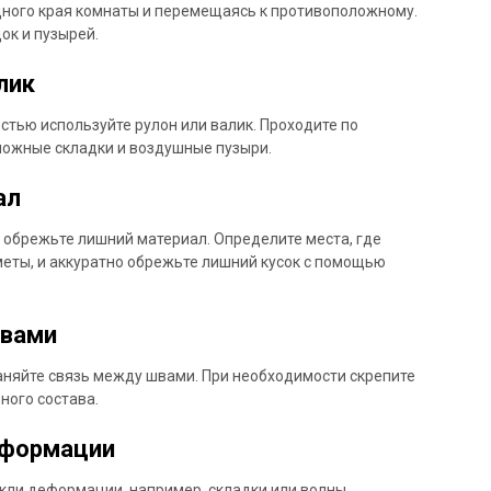
дного края комнаты и перемещаясь к противоположному.
ок и пузырей.
лик
стью используйте рулон или валик. Проходите по
можные складки и воздушные пузыри.
ал
, обрежьте лишний материал. Определите места, где
меты, и аккуратно обрежьте лишний кусок с помощью
швами
аняйте связь между швами. При необходимости скрепите
ного состава.
еформации
кли деформации, например, складки или волны,