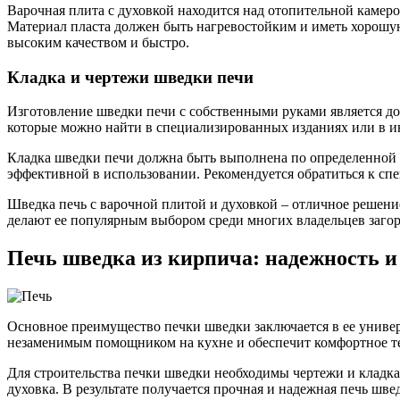
Варочная плита с духовкой находится над отопительной камеро
Материал пласта должен быть нагревостойким и иметь хорошую
высоким качеством и быстро.
Кладка и чертежи шведки печи
Изготовление шведки печи с собственными руками является дос
которые можно найти в специализированных изданиях или в ин
Кладка шведки печи должна быть выполнена по определенной т
эффективной в использовании. Рекомендуется обратиться к сп
Шведка печь с варочной плитой и духовкой – отличное решени
делают ее популярным выбором среди многих владельцев заго
Печь шведка из кирпича: надежность и
Основное преимущество печки шведки заключается в ее универс
незаменимым помощником на кухне и обеспечит комфортное те
Для строительства печки шведки необходимы чертежи и кладка 
духовка. В результате получается прочная и надежная печь швед