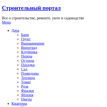
Skip
Строительный портал
to
content
Все о строительстве, ремонте, уюте и садоводстве
Menu
Дача
Баня
Грунт
Выращивание
Виноград
Клубника
Перцы
Огурцы
Посадка
Сад
Помидоры
Теплица
Томат
Роза
Фиалки
Яблоня
Цветы
Квартира