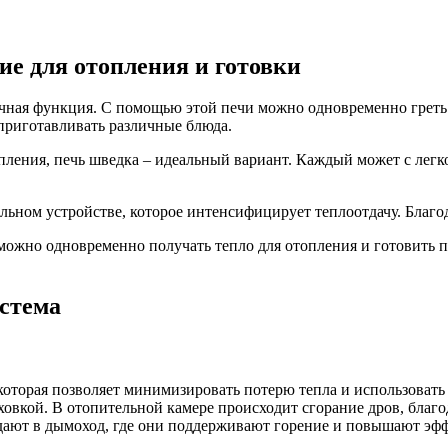
ие для отопления и готовки
чная функция. С помощью этой печи можно одновременно греть
 приготавливать различные блюда.
опления, печь шведка – идеальный вариант. Каждый может с лег
иальном устройстве, которое интенсифицирует теплоотдачу. Благ
можно одновременно получать тепло для отопления и готовить п
стема
торая позволяет минимизировать потерю тепла и использовать е
овкой. В отопительной камере происходит сгорание дров, благод
дают в дымоход, где они поддерживают горение и повышают эфф