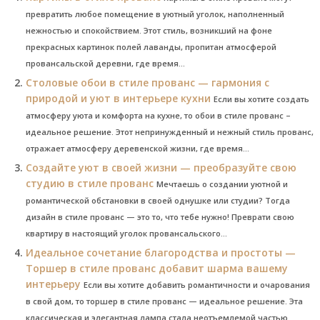
превратить любое помещение в уютный уголок, наполненный
нежностью и спокойствием. Этот стиль, возникший на фоне
прекрасных картинок полей лаванды, пропитан атмосферой
провансальской деревни, где время...
Столовые обои в стиле прованс — гармония с
природой и уют в интерьере кухни
Если вы хотите создать
атмосферу уюта и комфорта на кухне, то обои в стиле прованс –
идеальное решение. Этот непринужденный и нежный стиль прованс,
отражает атмосферу деревенской жизни, где время...
Создайте уют в своей жизни — преобразуйте свою
студию в стиле прованс
Мечтаешь о создании уютной и
романтической обстановки в своей однушке или студии? Тогда
дизайн в стиле прованс — это то, что тебе нужно! Преврати свою
квартиру в настоящий уголок провансальского...
Идеальное сочетание благородства и простоты —
Торшер в стиле прованс добавит шарма вашему
интерьеру
Если вы хотите добавить романтичности и очарования
в свой дом, то торшер в стиле прованс — идеальное решение. Эта
классическая и элегантная лампа стала неотъемлемой частью