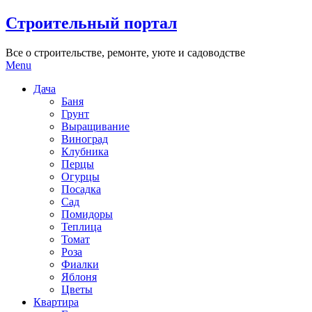
Skip
Строительный портал
to
content
Все о строительстве, ремонте, уюте и садоводстве
Menu
Дача
Баня
Грунт
Выращивание
Виноград
Клубника
Перцы
Огурцы
Посадка
Сад
Помидоры
Теплица
Томат
Роза
Фиалки
Яблоня
Цветы
Квартира