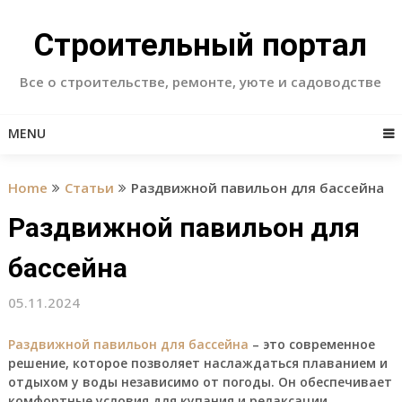
Skip
to
Строительный портал
content
Все о строительстве, ремонте, уюте и садоводстве
MENU
Home
Статьи
Раздвижной павильон для бассейна
Раздвижной павильон для
бассейна
05.11.2024
Раздвижной павильон для бассейна
– это современное
решение, которое позволяет наслаждаться плаванием и
отдыхом у воды независимо от погоды. Он обеспечивает
комфортные условия для купания и релаксации,